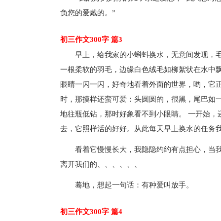
负您的爱戴的。”
初三作文300字 篇3
早上，给我家的小蝌蚪换水，无意间发现，
一根柔软的羽毛，边缘白色绒毛如柳絮状在水中
眼睛一闪一闪，好奇地看着外面的世界，哟，它正
时，那摸样还蛮可爱：头圆圆的，很黑，尾巴如
地往瓶低钻，那时好象看不到小眼睛。 一开始，
去，它照样活的好好。从此每天早上换水的任务
看着它慢慢长大，我隐隐约约有点担心，当
离开我们的、、、、、、
蓦地，想起一句话：有种爱叫放手。
初三作文300字 篇4