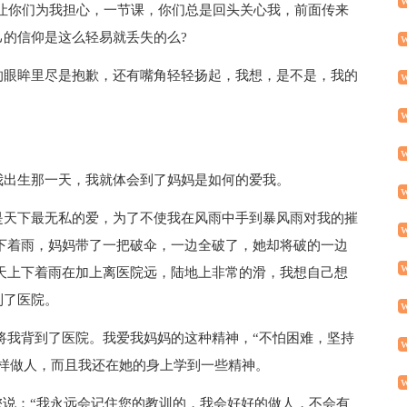
让你们为我担心，一节课，你们总是回头关心我，前面传来
的信仰是这么轻易就丢失的么?
的眼眸里尽是抱歉，还有嘴角轻轻扬起，我想，是不是，我的
我出生那一天，我就体会到了妈妈是如何的爱我。
是天下最无私的爱，为了不使我在风雨中手到暴风雨对我的摧
下着雨，妈妈带了一把破伞，一边全破了，她却将破的一边
天上下着雨在加上离医院远，陆地上非常的滑，我想自己想
到了医院。
将我背到了医院。我爱我妈妈的这种精神，“不怕困难，坚持
样做人，而且我还在她的身上学到一些精神。
您说：“我永远会记住您的教训的，我会好好的做人，不会有