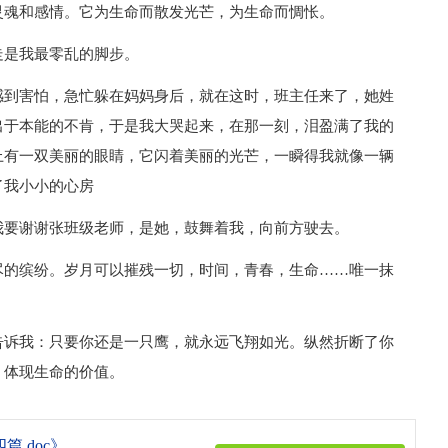
灵魂和感情。它为生命而散发光芒，为生命而惆怅。
走是我最零乱的脚步。
感到害怕，急忙躲在妈妈身后，就在这时，班主任来了，她姓
出于本能的不肯，于是我大哭起来，在那一刻，泪盈满了我的
上有一双美丽的眼睛，它闪着美丽的光芒，一瞬得我就像一辆
了我小小的心房
我要谢谢张班级老师，是她，鼓舞着我，向前方驶去。
尽的缤纷。岁月可以摧残一切，时间，青春，生命……唯一抹
告诉我：只要你还是一只鹰，就永远飞翔如光。纵然折断了你
，体现生命的价值。
.doc》