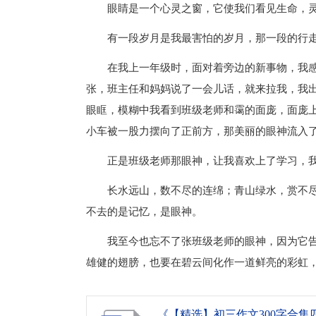
眼睛是一个心灵之窗，它使我们看见生命，
有一段岁月是我最害怕的岁月，那一段的行
在我上一年级时，面对着旁边的新事物，我
张，班主任和妈妈说了一会儿话，就来拉我，我
眼眶，模糊中我看到班级老师和霭的面庞，面庞
小车被一股力摆向了正前方，那美丽的眼神流入
正是班级老师那眼神，让我喜欢上了学习，
长水远山，数不尽的连绵；青山绿水，赏不
不去的是记忆，是眼神。
我至今也忘不了张班级老师的眼神，因为它
雄健的翅膀，也要在碧云间化作一道鲜亮的彩虹
《【精选】初三作文300字合集四篇