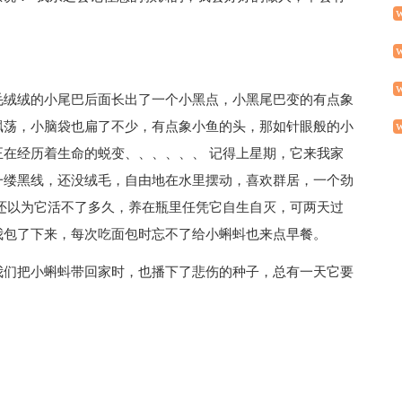
毛绒绒的小尾巴后面长出了一个小黑点，小黑尾巴变的有点象
飘荡，小脑袋也扁了不少，有点象小鱼的头，那如针眼般的小
在经历着生命的蜕变、、、、、、 记得上星期，它来我家
一缕黑线，还没绒毛，自由地在水里摆动，喜欢群居，一个劲
还以为它活不了多久，养在瓶里任凭它自生自灭，可两天过
我包了下来，每次吃面包时忘不了给小蝌蚪也来点早餐。
我们把小蝌蚪带回家时，也播下了悲伤的种子，总有一天它要