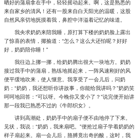
晒好的蒲扇拿在手中，轻轻摇动起来。啊，这是熟悉的
来自家乡的清风！还有一股来自白天阳光的温暖，这股
自然风亲切地抚摸着我，鼻腔中洋溢着记忆的味道。
我央求奶奶来陪我睡，原打算下楼的奶奶脸上露出
了惊喜的表情，揶揄道：“怎么？这么大还怕呢？好好
好，奶奶陪你睡！”
我往边上挪一挪，给奶奶腾出很大一块地方。奶奶
接过我手中的蒲扇，熟练地摇起来，一阵风速刚好的风
便平缓地吹来，使人惬意。我享受了一会儿后，问奶
奶：“奶奶，我还想听你讲故事，你能给我讲吗？”奶奶笑
呵呵地回答：“可以呀。今晚你又变小了？”说完便开始讲
那一段我已熟悉不过的《牛郎织女》。
讲到高潮处，奶奶手中的扇子便不由地停了下来。
见状，我说：“奶奶，我来扇吧。”便抢过扇子学着奶奶的
样子扇起来。扇一会儿后，胳膊竟出奇的酸，这时，我