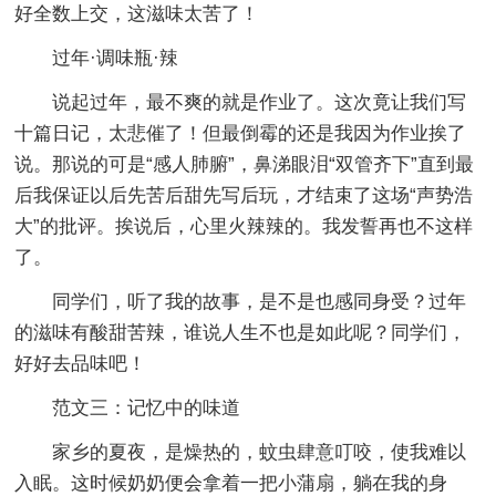
好全数上交，这滋味太苦了！
过年·调味瓶·辣
说起过年，最不爽的就是作业了。这次竟让我们写
十篇日记，太悲催了！但最倒霉的还是我因为作业挨了
说。那说的可是“感人肺腑”，鼻涕眼泪“双管齐下”直到最
后我保证以后先苦后甜先写后玩，才结束了这场“声势浩
大”的批评。挨说后，心里火辣辣的。我发誓再也不这样
了。
同学们，听了我的故事，是不是也感同身受？过年
的滋味有酸甜苦辣，谁说人生不也是如此呢？同学们，
好好去品味吧！
范文三：记忆中的味道
家乡的夏夜，是燥热的，蚊虫肆意叮咬，使我难以
入眠。这时候奶奶便会拿着一把小蒲扇，躺在我的身