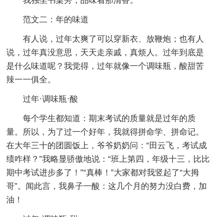
我独坐书桌旁，品味着那清香。
范文二：年的味道
有人说，过年太爽了可以穿新衣、放鞭炮；也有人
说，过年真没意思，天天走亲戚，真烦人。过年到底是
是什么味道呢？我觉得，过年就像一个调味瓶，酸甜苦
辣一一俱全。
过年·调味瓶·酸
每个学生都知道：期末考试的质量就是过年的质
量。所以，为了过一个好年，我就得拼命学、拼命记。
在大年三十的团圆饭上，爷爷奶奶问：“田云飞，考试成
绩咋样？”我略显骄傲地说：“班上第四，年级十三，比比
期中考试进步多了！”“真棒！”大家都对我竖起了“大拇
哥”。闻此言，我鼻子一酸：这几个月的努力没白费，加
油！