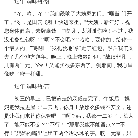
过年·调味瓶·甜
“咚、咚、咚！”我们敲响了大姨家的门。“哐当”门开
了，“呀，是田云飞呀！快进来坐。”“大姨，新年好，祝
您身体健康，来牌赢钱！”“哎呀，太谢谢你啦！不过，我
没准备红包呀！”“啊？不会吧？”“哈哈，耍你的，给你一
个最大的。”“谢谢！”我礼貌地“拿”走了红包。然后我们又
去了几个地方拜年。晚上，晚上数数红包，“战绩非凡”，
共有两千元。Yes！又能买很多东西了。刹那间，我心里
像吃了蜜一样甜。
过年·调味瓶·苦
初三的早上，已把该走的亲戚走完了。午饭后，妈
妈把我拉进屋：“田云飞，你身上放那么多钱不安全，还
是让我们来替你保管吧。”“啊？妈，我都十二岁了，长大
了，能不能不交？”“不行！”“那那我能不能留点？”“不
行！”妈妈的嘴里吐出了两个冷冰冰的字。哎！无奈，只