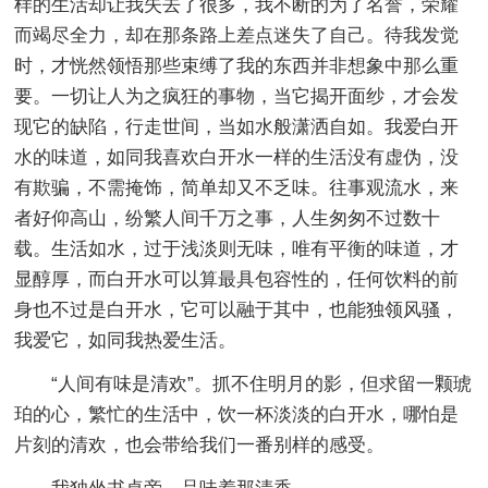
样的生活却让我失去了很多，我不断的为了名誉，荣耀
而竭尽全力，却在那条路上差点迷失了自己。待我发觉
时，才恍然领悟那些束缚了我的东西并非想象中那么重
要。一切让人为之疯狂的事物，当它揭开面纱，才会发
现它的缺陷，行走世间，当如水般潇洒自如。我爱白开
水的味道，如同我喜欢白开水一样的生活没有虚伪，没
有欺骗，不需掩饰，简单却又不乏味。往事观流水，来
者好仰高山，纷繁人间千万之事，人生匆匆不过数十
载。生活如水，过于浅淡则无味，唯有平衡的味道，才
显醇厚，而白开水可以算最具包容性的，任何饮料的前
身也不过是白开水，它可以融于其中，也能独领风骚，
我爱它，如同我热爱生活。
“人间有味是清欢”。抓不住明月的影，但求留一颗琥
珀的心，繁忙的生活中，饮一杯淡淡的白开水，哪怕是
片刻的清欢，也会带给我们一番别样的感受。