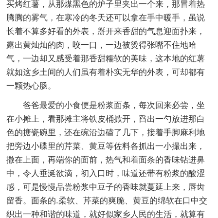
买烤红薯，从那煤黑色的炉子里夹出一个来，那冒着热
腾腾的雾气，在寒冷的冬天还可以拿在手中暖手，虽说
长着不算多好看的外表，掰开来香甜的气息迎面扑来，
露出黄灿灿的肉，咬一口，一边被烫得张嘴不住地哈
气，一边却又感受着那香甜糯软的美味，这本地的红薯
就如这乡土间的人们虽有着朴实无华的外表，可却都有
一颗热心肠。
爸爸最爱的小食便是粉浆面条，每次回来必尝，坐
在小摊上，看那摊主将铁皮桶掀开，舀出一勺放进那白
色的搪瓷碗里，还在碗沿边磕了几下，接着手脚麻利地
把旁边小碟里的芹菜、黄豆等佐料各抓出一小撮出来，
撒在上面，再端你的面前，热气和着面条的香味钻进鼻
中，令人垂涎欲滴，初入口时，味道还带有粉浆的酸涩
感，可是慢慢品尝粉浆中豆子的香味就蔓延上来，唇齿
留香。面条的.柔软、芹菜的爽脆、黄豆的绵软在口中交
织出一种和谐的味道，就好似家乡人民的生活，就算有