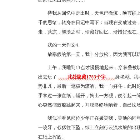
面那张黑白的照片……
待我从回忆中走出时，天色已微沉，晚霞织
千的思绪，转身在日记中写下：当现在变成过去
走，茶凉，墨淡之时，珍藏好回忆，珍惜好现在
我的一天作文4
放寒假的第一天，我十分放松，因为我可以
上午，我睡到11点才慢慢地起来，穿衣叠被以
出去玩了
……此处隐藏1783个字……
身喝彩。我
势非凡，最后一笔极为潇洒。我一向好斗，此时好
手拿过一张宣纸，铺开，掏出一方砚，便引起一
心突然擂鼓般跳起来，耳膜咚咚地响着，自己怯
我似乎看见那位少年正在撇笑我，笑他的同年
一咬牙，心猛往下坠，纸上立刻行云流水般的出现
在纸上挥洒。