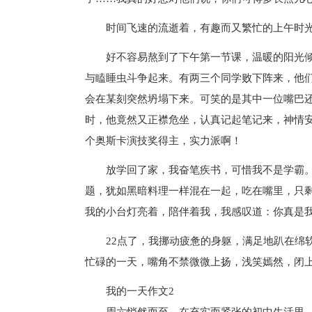
时间飞速的流逝着，有趣而又繁忙的上午时
好不容易熬到了下午第一节课，温暖的阳光
与瞌睡虫斗争起来。有两三个同学败下阵来，他
会在某刻突然坍塌下来。可笑的是其中一位嘴巴
时，他竟然又正襟危坐，认真记起笔记来，神情
个奥斯卡演技奖得主，实力派啊！
放学回了家，我奋笔疾书，可惜我不是学霸
题，犹如黑暗料理一样混在一起，吃在嘴里，只
我的小台灯亮着，陪伴着我，我感叹道：你真是
22点了，我挪动疲惫的身躯，满足地趴在绵
忙碌的一天，嘴角不禁微微上扬，浅笑嫣然，闭
我的一天作文2