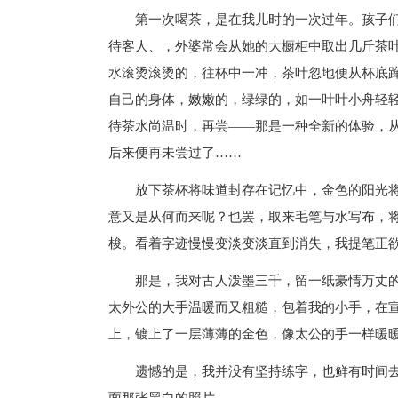
第一次喝茶，是在我儿时的一次过年。孩子
待客人、，外婆常会从她的大橱柜中取出几斤茶
水滚烫滚烫的，往杯中一冲，茶叶忽地便从杯底
自己的身体，嫩嫩的，绿绿的，如一叶叶小舟轻
待茶水尚温时，再尝——那是一种全新的体验，
后来便再未尝过了……
放下茶杯将味道封存在记忆中，金色的阳光
意又是从何而来呢？也罢，取来毛笔与水写布，
梭。看着字迹慢慢变淡变淡直到消失，我提笔正
那是，我对古人泼墨三千，留一纸豪情万丈
太外公的大手温暖而又粗糙，包着我的小手，在
上，镀上了一层薄薄的金色，像太公的手一样暖
遗憾的是，我并没有坚持练字，也鲜有时间