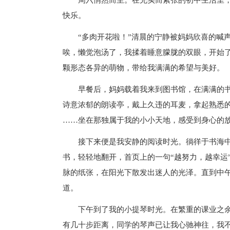
周六悄然而至。在充实而紧张的初中生活里
快乐。
“多肉开花啦！”清晨的宁静被妈妈欣喜的喊
唉，懒觉泡汤了，我揉着睡意朦胧的双眼，开始
颗形态各异的萌物，带给我满满的希望与美好。
早餐后，妈妈载着我来到图书馆，在满满的
诗意浓郁的朗读亭，戴上久违的耳麦，拿起熟悉
……坐在那独属于我的小小天地，感受到身心的
接下来便是我安静的阅读时光。徜徉于书海
书，轻轻地翻开，首页上的一句“越努力，越幸运
脉的纸张，在阳光下散发出迷人的光泽。直到中
道。
下午到了我的小提琴时光。在繁重的课业之
有几十步距离，同学的琴声已让我心驰神往，我