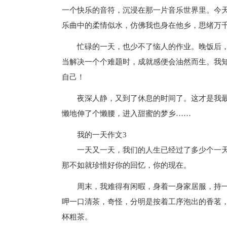
一个快乐的音符，沉浸在那一片音乐世界里。今
乐曲中的柔情似水，仿佛我也身在他乡，思绪万
忙碌的一天，也少不了恼人的作业。晚饭后
当解决一个个难题时，成就感便会油然而生。我
自己！
夜深人静，又到了休息的时间了。这才是我
懒地伸了个懒腰，进入甜蜜的梦乡……
我的一天作文3
一天又一天，我们的人生已经过了多少个一
那不如就珍惜好你的回忆，你的现在。
周末，我难得有闲暇，身着一身家居服，持
呷一口清茶，奇怪，分明是按着工序泡出的香茗
杯粗茶。