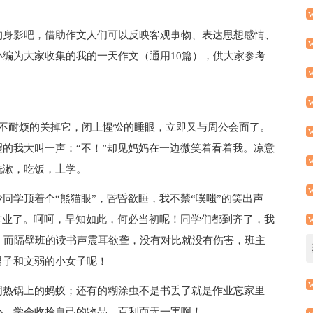
的身影吧，借助作文人们可以反映客观事物、表达思想感情、
编为大家收集的我的一天作文（通用10篇），供大家参考
，我不耐烦的关掉它，闭上惺忪的睡眼，立即又与周公会面了。
的我大叫一声：“不！”却见妈妈在一边微笑着看着我。凉意
洗漱，吃饭，上学。
同学顶着个“熊猫眼”，昏昏欲睡，我不禁“噗嗤”的笑出声
作业了。呵呵，早知如此，何必当初呢！同学们都到齐了，我
，而隔壁班的读书声震耳欲聋，没有对比就没有伤害，班主
男子和文弱的小女子呢！
同热锅上的蚂蚁；还有的糊涂虫不是书丢了就是作业忘家里
心，学会收拾自己的物品，百利而无一害啊！