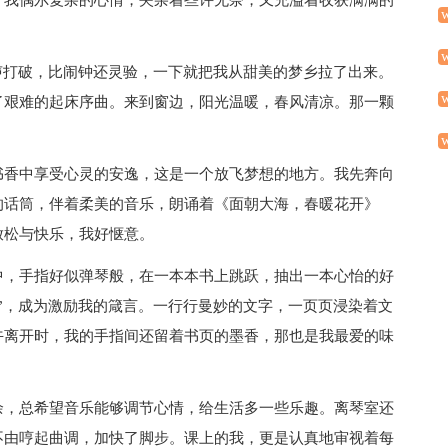
，我偶尔复杂的心情，夹杂着些许无奈，又充溢着收获满满的
声打破，比闹钟还灵验，一下就把我从甜美的梦乡拉了出来。
了艰难的起床序曲。来到窗边，阳光温暖，春风清凉。那一颗
书香中享受心灵的安逸，这是一个放飞梦想的地方。我先奔向
的话筒，伴着柔美的音乐，朗诵着《面朝大海，春暖花开》
放松与快乐，我好惬意。
中，手指好似弹琴般，在一本本书上跳跃，抽出一本心怡的好
”，成为激励我的箴言。一行行曼妙的文字，一页页浸染着文
午离开时，我的手指间还留着书页的墨香，那也是我最爱的味
余，总希望音乐能够调节心情，给生活多一些乐趣。离琴室还
不由哼起曲调，加快了脚步。课上的我，更是认真地审视着每