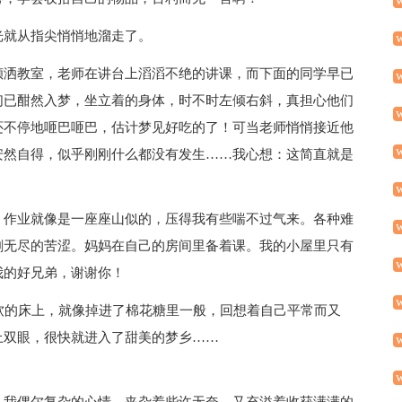
光就从指尖悄悄地溜走了。
倾洒教室，老师在讲台上滔滔不绝的讲课，而下面的同学早已
们已酣然入梦，坐立着的身体，时不时左倾右斜，真担心他们
还不停地咂巴咂巴，估计梦见好吃的了！可当老师悄悄接近他
安然自得，似乎刚刚什么都没有发生……我心想：这简直就是
。作业就像是一座座山似的，压得我有些喘不过气来。各种难
剩无尽的苦涩。妈妈在自己的房间里备着课。我的小屋里只有
我的好兄弟，谢谢你！
软的床上，就像掉进了棉花糖里一般，回想着自己平常而又
上双眼，很快就进入了甜美的梦乡……