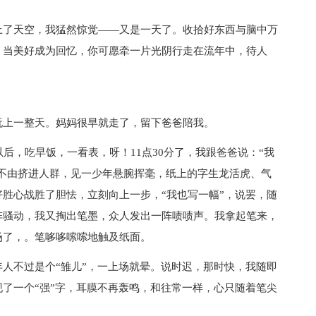
上了天空，我猛然惊觉——又是一天了。收拾好东西与脑中万
，当美好成为回忆，你可愿牵一片光阴行走在流年中，待人
。
玩上一整天。妈妈很早就走了，留下爸爸陪我。
后，吃早饭，一看表，呀！11点30分了，我跟爸爸说：“我
不由挤进人群，见一少年悬腕挥毫，纸上的字生龙活虎、气
胜心战胜了胆怯，立刻向上一步，“我也写一幅”，说罢，随
阵骚动，我又掏出笔墨，众人发出一阵啧啧声。我拿起笔来，
场了，。笔哆哆嗦嗦地触及纸面。
人不过是个“雏儿”，一上场就晕。说时迟，那时快，我随即
了一个“强”字，耳膜不再轰鸣，和往常一样，心只随着笔尖