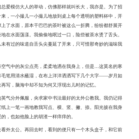
们总爱模仿大人的举动，仿佛那样就叫长大，我亦是。为了招
叶来，一小撮儿一小撮儿地放到桌上每个透明的塑料杯中，开
蹿上了水面，原本干巴巴的茶叶被这么一折腾，纷纷都舒展开
轻地在水面荡漾。我偷偷地呡过一口，险些被茶水烫了舌头。
从未有过的味道自舌头尖蔓延了开来，只可惜那奇妙的滋味我
将空气中的灰尘点亮，柔柔地洒在我身上，但是…这莫名的寒
将毛笔用清水蘸湿，在布上洋洋洒洒写下几个大字——岁月如
欲再写，脑海中却不知为何又浮现出儿时的记忆。
的英气分外佩服，央求家中书法最好的太外公教我。我仍记得
宣纸上一笔一画地教我写点、横、竖、撇、捺。阳光披在我身
暖的，也如他脸上的胡渣一样痒痒的。
去看外太公。再回去时，看到的便只有一个木头盒子，和它前