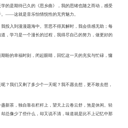
天学的是期待已久的《思乡曲》，我的思绪也随之而动，感受
千。——这就是音乐怡情悦性的无穷魅力。
，我投入到漫漫题海中。苦思不得其解时，我会倍感无助；每
知道，学习是一个漫长的过程，我得尽自己的努力，做更好的
最期盼的幸福时刻，闭起眼睛，回忆这一天的充实与忙碌，慵
天呢？我们又剩了多少个一天呢？我不愿去想，更不敢去想，
一盏新茶，独自靠在栏杆上，望天上云卷云舒，煞是休闲。轻
，却总像少了些什么，却又说不清，味道就是比不上记忆中那