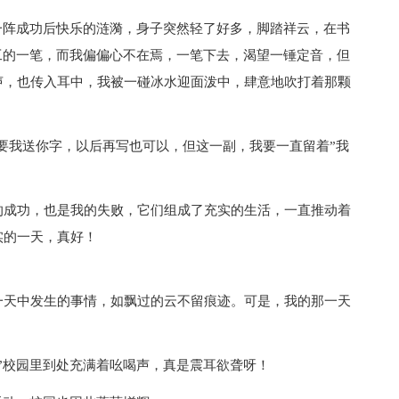
一阵成功后快乐的涟漪，身子突然轻了好多，脚踏祥云，在书
工的一笔，而我偏偏心不在焉，一笔下去，渴望一锤定音，但
声，也传入耳中，我被一碰冰水迎面泼中，肆意地吹打着那颗
“要我送你字，以后再写也可以，但这一副，我要一直留着”我
的成功，也是我的失败，它们组成了充实的生活，一直推动着
实的一天，真好！
一天中发生的事情，如飘过的云不留痕迹。可是，我的那一天
”校园里到处充满着吆喝声，真是震耳欲聋呀！