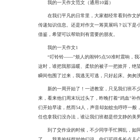
我的一天作文范文（通用10篇）
在我们平凡的日常里，大家都经常看到作文
传递知识信息。还是对作文一筹莫展吗？以下是小
借鉴，希望可以帮助到有需要的朋友。
我的一天作文1
“叮铃铃——”烦人的闹钟5点50准时震响
这时，谁把我那温暖、柔软的被子一把掀开，绝望
瞬间包围了过来，我逃无可逃，只好起床。匆匆
新的一周开始了！一进教室，只见我们班不少
来，看来他们周末玩过头了，昨晚打着“鸡血”补
们开始早读，然而54人，声音却如蚊虫哼哼一般
任也拿我们没办法，谁让我们班都是些文静的美
到了交作业的时候，不少同学手忙脚乱，如
了……我真的好想对他们说，你们可得多长点儿