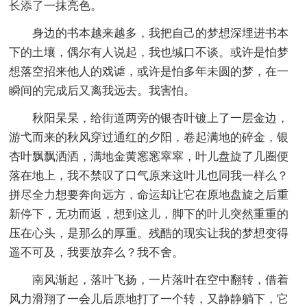
长添了一抹亮色。
身边的书本越来越多，我把自己的梦想深埋进书本
下的土壤，偶尔有人说起，我也缄口不谈。或许是怕梦
想落空招来他人的戏谑，或许是怕多年未圆的梦，在一
瞬间的完成后又离我远去。我害怕。
秋阳杲杲，给街道两旁的银杏叶镀上了一层金边，
游弋而来的秋风穿过通红的夕阳，卷起满地的碎金，银
杏叶飘飘洒洒，满地金黄窸窸窣窣，叶儿盘旋了几圈便
落在地上，我不禁叹了口气原来这叶儿也同我一样么？
拼尽全力想要奔向远方，命运却让它在原地盘旋之后重
新停下，无功而返，想到这儿，脚下的叶儿突然重重的
压在心头，是那么的厚重。残酷的现实让我的梦想变得
遥不可及，我要放弃么？我不舍。
南风渐起，落叶飞扬，一片落叶在空中翻转，借着
风力滑翔了一会儿后原地打了一个转，又静静躺下，它