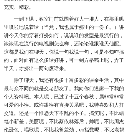
充实、精彩。
一到下课，教室门前就围着好大一堆人，在那里叽
里呱啦地说着话（当然，我也属于那里的一份子。）讲
讲今天你的穿着打扮如何，说说谁的发型是最流行的，
谈谈现在流行的电视剧怎么样，还论论谁跟谁天仙配。
这都是我们在聊天，你说一句我说一句，可是不知咋搞
的，面对面有这么多话好讲，可一到方格稿上呢，弄了
半天，才挤出一两句废话来。
除了聊天，我还有很多丰富多彩的课余生活，其中
最与众不同的就是交老朋友了。我向你们透露一下我的
个人资料吧。本人呢，已过了十五个春秋，属非常非常
可爱的小猴。或许跟猴有直接关系吧，我特喜欢和人打
交道。还是一个惟恐天下不乱的小子。搞笑呢，不比蜡
笔小新差，美丽呢，不比蔡依林落后，帅呢，不比周杰
伦逊色，唱歌呢，不比我爸差劲，eq指数呢，不比老妈