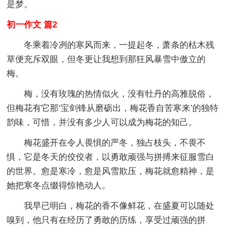
是梦。
初一作文 篇2
冬乘着冷冽的寒风而来，一提起冬，萧条的枯木残
草便充斥双眼，但冬更让我想到那狂风暴雪中傲立的
梅。
梅，没有玫瑰的热情似火，没有牡丹的高雅脱俗，
但梅花有它那‘宝剑锋从磨砺出，梅花香自苦寒来’的独特
韵味，可惜，并没有多少人可以成为梅花的知己。
梅花盛开在令人畏惧的严冬，独占枝头，不畏不
惧，它是冬天的佼佼者，以勇敢顽强与拼搏来征服雪白
的世界。愈是寒冷，愈是风雪欺压，梅花就愈精神，是
她把寒冬点缀得惊艳动人。
我早已明白，梅花的香不像鲜花，在盛夏可以随处
嗅到，他只有在经历了勇敢的历练，享受过顽强的拼