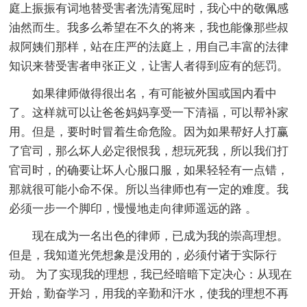
庭上振振有词地替受害者洗清冤屈时，我心中的敬佩感
油然而生。我多么希望在不久的将来，我也能像那些叔
叔阿姨们那样，站在庄严的法庭上，用自己丰富的法律
知识来替受害者申张正义，让害人者得到应有的惩罚。
如果律师做得很出名，有可能被外国或国内看中
了。这样就可以让爸爸妈妈享受一下清福，可以帮补家
用。但是，要时时冒着生命危险。因为如果帮好人打赢
了官司，那么坏人必定很恨我，想玩死我，所以我们打
官司时，的确要让坏人心服口服，如果轻轻有一点错，
那就很可能小命不保。所以当律师也有一定的难度。我
必须一步一个脚印，慢慢地走向律师遥远的路 。
现在成为一名出色的律师，已成为我的崇高理想。
但是，我知道光凭想象是没用的，必须付诸于实际行
动。 为了实现我的理想，我已经暗暗下定决心：从现在
开始，勤奋学习，用我的辛勤和汗水，使我的理想不再