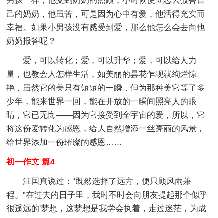
男孩一样，他受到奶奶的照顾，小时候便立志去报答自
己的奶奶，他虽苦，可是因为心中有爱，他活得充实而
幸福。如果小男孩没有感受到爱，那么他怎么会去向他
奶奶报答呢？
爱，可以转化；爱，可以升华；爱，可以给人力
量，也教会人怎样生活，如美丽的昙花乍现就绚烂惊
艳，虽然它的美只有短短的一瞬，但为那种美它等了多
少年，能来世界一回，能在开放的一瞬间照亮人的眼
睛，它已无悔——因为它接受到全宇宙的爱，所以，它
将这份爱转化为感恩，给大自然增添一丝亮丽的风景，
给世界添加一份璀璨的感恩……
初一作文 篇4
汪国真说过：“既然选择了远方，便只顾风雨兼
程。”在过去的日子里，我时不时会向朋友提起那个似乎
很遥远的'梦想，这梦想是我学会执着，走过迷茫，为成