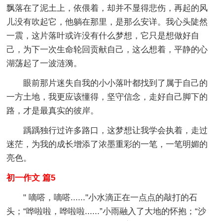
飘落在了泥土上，依偎着，却并不显得悲伤，再起的风
儿没有吹起它，他躺在那里，是那么安详。我心头陡然
一震，这片落叶或许没有什么梦想，它只是想做好自
己，为下一次生命轮回贡献自己，这么想着，平静的心
湖荡起了一波涟漪。
眼前那片迷失自我的小小落叶都找到了属于自己的
一方土地，我更应该懂得，坚守信念，走好自己脚下的
路，才是最真实的彼岸。
踽踽独行过许多路口，这梦想让我学会执着，走过
迷茫，为我的成长增添了浓墨重彩的一笔，一笔明媚的
亮色。
初一作文 篇5
" 嘀嗒，嘀嗒......"小水滴正在一点点的敲打的石
头；“哗啦啦，哗啦啦......”小雨融入了大地的怀抱；“沙