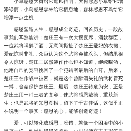
小草感恩大树给它遮风挡雨，大树感恩小草给它增
添绿荫，小鸟感恩森林给它栖息地，森林感恩不鸟给它
增添一点生机……
感恩塑造人生，感恩成全奇迹。回首历史，一段故
事我们耳熟能讲：楚庄王有一次大摆宴席，酒款群臣，
一位武将喝醉了酒，无意间撕扯了楚庄王爱妃的衣裙，
爱妃惊叫非礼，众臣认为这个武将会被杀头，但结果很
令人惊讶，楚庄王居然装作什么也不知道，继续喝酒，
他用自己的宽容挽回了一个犯错者最后的自尊。后来，
楚庄王在作战中被困，就是这个曾醉酒失礼的武将冒死
一搏，舍命保护楚庄王。最后，楚庄王转危为安，正是
楚庄王用一种王者的宽容，使武将感恩戴德，重获新
生；也是武将的知恩图报，留下了千古佳话，这似乎正
在说明一个事实：感恩的心，能够创造奇迹！
爱，可以转化成感恩，没错，就像一个困境中的小