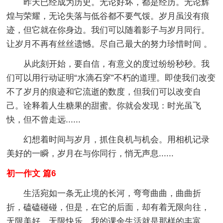
昨天已经成为历史。无论好坏，都是经历。无论辉
煌与荣耀，无论失落与低谷都不要气馁。岁月虽没有痕
迹，但它就在你身边。我们可以随着影子与岁月同行。
让岁月不再有丝丝遗憾。尽自己最大的努力珍惜时间 。
从此刻开始，要自信，有意义的度过纷纷秒秒。我
们可以用行动证明“水滴石穿”不朽的道理。即使我们改变
不了岁月的痕迹和它流逝的数度，但我们可以改变自
己。诠释着人生糖果的甜蜜。你就会发现：时光虽飞
快，但不曾走远......
幻想着时间与岁月，抓住良机与机会。用相机记录
美好的一瞬，岁月在与你同行，悄无声息......
初一作文 篇6
生活宛如一条无止境的长河，弯弯曲曲，曲曲折
折，磕磕碰碰，但是，在它的后面，却有着无限向往，
无限美好，无限快乐。我的课余生活就是那样的丰富、