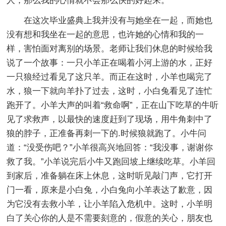
人，那么我的心情就不会那么快的好起来。
在这次毕业盛典上我并没有与她坐在一起，而她也
没有想和我坐在一起的意思，也许她的心情和我的一
样，害怕面对离别的场景。老师让我们休息的时候给我
说了一个故事：一只小羊正在喝着小河上游的水，正好
一只狼经过看见了这只羊。而正在这时，小羊也喝完了
水，狼一下就向羊扑了过去，这时，小白兔看见了连忙
跑开了。小羊大声的叫着“救命啊”，正在山下吃草的牛听
见了求救声，以最快的速度赶到了现场，用牛角刺中了
狼的脖子，正准备再刺一下的.时候狼就跑了。小牛问
道：“没受伤吧？”小羊很高兴地回答：“我没事，谢谢你
救了我。”小羊说完后小牛又跑回坡上继续吃草。小羊回
到家后，准备躺在床上休息，这时听见敲门声，它打开
门一看，原来是小白兔，小白兔向小羊表达了歉意，因
为它没有去救小羊，让小羊陷入危机中。这时，小羊明
白了关心你的人是不需要刻意的，假意的关心，朋友也