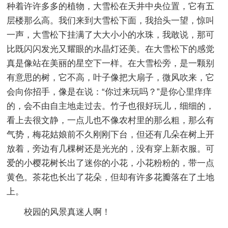
种着许许多多的植物，大雪松在天井中央位置，它有五
层楼那么高。我们来到大雪松下面，我抬头一望，惊叫
一声，大雪松下挂满了大大小小的水珠，我敢说，那可
比既闪闪发光又耀眼的水晶灯还美。在大雪松下的感觉
真是像站在美丽的星空下一样。在大雪松旁，是一颗别
有意思的树，它不高，叶子像把大扇子，微风吹来，它
会向你招手，像是在说：“你过来玩吗？”是你心里痒痒
的，会不由自主地走过去。竹子也很好玩儿，细细的，
看上去很文静，一点儿也不像农村里的那么粗，那么有
气势，梅花姑娘前不久刚刚下台，但还有几朵在树上开
放着，旁边有几棵树还是光光的，没有穿上新衣服。可
爱的小樱花树长出了迷你的小花，小花粉粉的，带一点
黄色。茶花也长出了花朵，但却有许多花瓣落在了土地
上。
校园的风景真迷人啊！