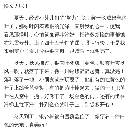
快长大呢！
夏天，经过小芽儿们的`努力生长，终于长成绿色的
叶子，那绿叶闪着耀眼的光泽，直射我的心中，使我一
看见那绿叶，心情就变得非常好，把许多烦恼的事都抛
在九霄云外。上了四十五分钟的课，眼睛很酸，于是我
来到窗户前看几分钟银杏树，眼睛马上就明亮了。
秋天，秋风拂过，银杏叶变成了黄色，银杏叶被秋
风一吹，就落了下来，像一只蝴蝶翩翩起舞，真漂亮！
落叶落了一地，小朋友就来玩耍了，他们有的在黄色的
叶子上跳着芭蕾舞，有的把落叶捧起来，猛的一下把落
叶往天空中一抛，好像下了一场金色的雨，还有的坐在
滑梯上往下滑，扑到金色的叶子上，别提多开心！
冬天到了，银杏树被白雪覆盖住了，像穿着一件白
色的长袍，真美丽！