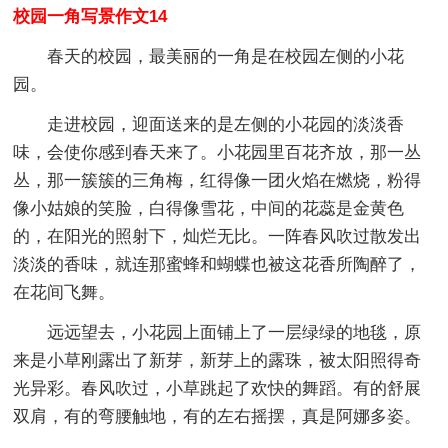
校园一角写景作文14
春天的校园，最美丽的一角是在校园左侧的小花
园。
走进校园，迎面送来的是左侧的小花园的淡淡香
味，会使你感到春天来了。小花园里百花齐放，那一丛
丛，那一簇簇的三角梅，红得像一团火焰在燃烧，粉得
像小姑娘的笑脸，白得像雪花，中间的花蕊是金黄色
的，在阳光的照射下，灿烂无比。一阵春风吹过散发出
淡淡的香味，就连那蜜蜂和蝴蝶也被这花香所陶醉了，
在花间飞舞。
远远望去，小花园上面铺上了一层绿绿的地毯，原
来是小草刚露出了新芽，新芽上的露珠，被太阳照得奇
光异彩。春风吹过，小草跳起了欢快的舞蹈。有的舒展
双肩，有的弯腰触地，有的左右摇摆，真是阿娜多姿。