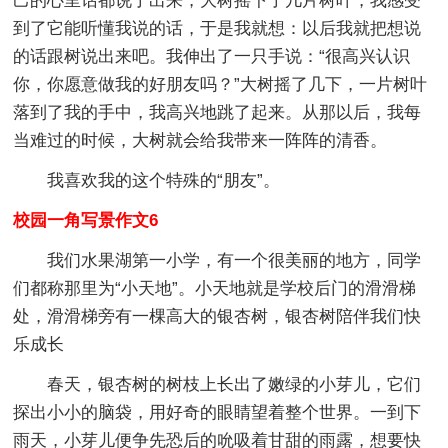
己的心里话都说了出来，大树摇下了几片树叶，我感受
到了它能听懂我说的话，于是我就想：以后我就把想说
的话跟树说出来吧。我伸出了一只手说：“很高兴认识
你，你愿意做我的好朋友吗？”大树摇了几下，一片树叶
落到了我的手中，我高兴地跳了起来。从那以后，我每
当难过的时候，大树就会给我带来一阵阵的清香。
我喜欢我的这个特殊的“朋友”。
校园一角写景作文6
我们水果湖第一小学，有一个很美丽的地方，同学
们都称那里为“小天地”。小天地就是学校后门的滑滑梯
处，滑滑梯旁有一棵高大的银杏树，银杏树陪伴我们快
乐成长
春天，银杏树的树枝上长出了嫩绿的小芽儿，它们
探出小小的脑袋，用好奇的眼睛望着整个世界。一到下
雨天，小芽儿便争先恐后的吮吸着甘甜的雨露，想要快