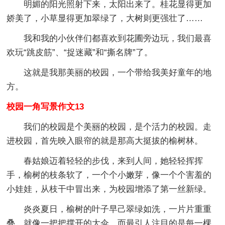
明媚的阳光照射下来，太阳出来了。桂花显得更加
娇美了，小草显得更加翠绿了，大树则更强壮了……
我和我的小伙伴们都喜欢到花圃旁边玩，我们最喜
欢玩“跳皮筋”、“捉迷藏”和“撕名牌”了。
这就是我那美丽的校园，一个带给我美好童年的地
方。
校园一角写景作文13
我们的校园是个美丽的校园，是个活力的校园。走
进校园，首先映入眼帘的就是那高大挺拔的榆树林。
春姑娘迈着轻轻的步伐，来到人间，她轻轻挥挥
手，榆树的枝条软了，一个个小嫩芽，像一个个害羞的
小娃娃，从枝干中冒出来，为校园增添了第一丝新绿。
炎炎夏日，榆树的叶子早己翠绿如洗，一片片重重
叠，就像一把把撑开的大伞，而最引人注目的是每一棵