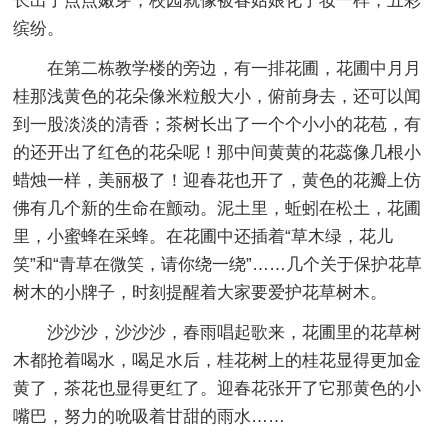
长出了点点嫩芽，校园就像被春姑娘化了妆一样，五彩
缤纷。
在第二栋教学楼的旁边，有一排花圃，花圃中月月
桂那浅黄色的花朵像米粒般大小，俯前身去，还可以闻
到一股淡淡的清香；茶树长出了一个个小小的花苞，有
的还开出了红色的花朵呢！那中间黄黄的花蕊像几根小
蜡烛一样，美丽极了！迎春花也开了，黄色的花瓣上仿
佛有几个新的生命在颤动。泥土里，蚯蚓在松土，花圃
里，小蜜蜂在采蜂。在花圃中还插着“草木绿，花儿
笑”和“青草在微笑，请你绕一绕”……几个关于保护花草
树木的小牌子，时刻提醒着大家要爱护花草树木。
沙沙沙，沙沙沙，春雨唱起歌来，花圃里的花草树
木都抢着喝水，喝足水后，桂花树上的桂花显得更加金
黄了，茶花也显得更红了。迎春花张开了它那黄色的小
嘴巴，努力的吮吸着甘甜的雨水……