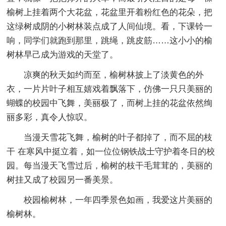
榆树上挂着两个大花盆，花盆里开着粉红色的花朵，把
这绿树成阴的小树林装点成了人间仙境。看，下课铃一
响，同学们就跑到那里，跳绳，跳皮筋……这小小的榆
树林早己成为游戏的天堂了。
凉爽的秋天如约而至，榆树林披上了淡黄色的外
衣，一片片叶子相互嬉戏着飘落下，仿佛一只只美丽的
蝴蝶的校园中飞舞，美丽极了，而树上挂的花盆依然绚
丽多彩，真令人惊叹。
当漫天雪花飞舞，榆树的叶子都掉了，而不屈的枝
干 在寒风中挺立着，如一位位钢铁战士守护着冬日的校
园。每当漫天飞雪过后，榆树的枝干毛茸茸的，美丽的
树挂又成了校园另一番美景。
校园榆树林，一年四季景色如画，我爱这片美丽的
榆树林。