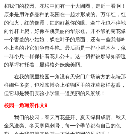
和我们的校园。花坛中间有一个大圆圈，走近一看啊！
原来是用许多品种的花围在一起才形成的。万年红，红
的似火，红的像霞，红的好惹你的眼。牵牛花也不停地
向竹杆上爬，好像在跳美丽的华尔兹。开不够的菊花像
一个害羞的小姑娘，躲在叶子的后面，还有一些我都叫
不上名的花它们争奇斗艳。最后面是一排小灌木丛，像
一群小兵一样保护着花儿公主。这一切都被那绿如碧毯
的草坪衬托着，显得格外妖娆美丽。
在我的眼里校园一角没有天安门广场前方的花坛那
样绚烂多姿，也没农博会上植物区里的花草那样惹眼，
但它却是我们实验小学里一道美丽的风景线！
校园一角写景作文9
我们的校园，春天百花盛开、夏天绿树成荫、秋天
金风送爽、冬天寒风刺骨，每一个季节都有自己的色