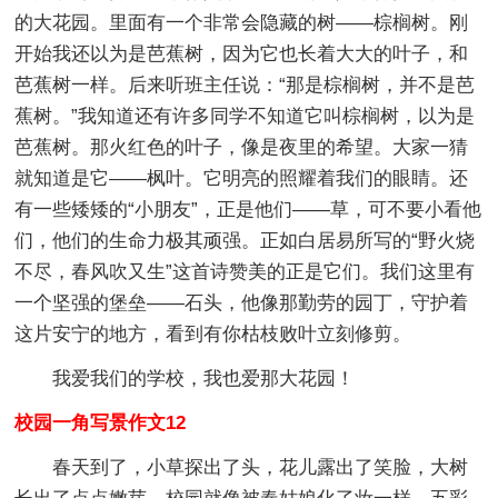
的大花园。里面有一个非常会隐藏的树——棕榈树。刚
开始我还以为是芭蕉树，因为它也长着大大的叶子，和
芭蕉树一样。后来听班主任说：“那是棕榈树，并不是芭
蕉树。”我知道还有许多同学不知道它叫棕榈树，以为是
芭蕉树。那火红色的叶子，像是夜里的希望。大家一猜
就知道是它——枫叶。它明亮的照耀着我们的眼睛。还
有一些矮矮的“小朋友”，正是他们——草，可不要小看他
们，他们的生命力极其顽强。正如白居易所写的“野火烧
不尽，春风吹又生”这首诗赞美的正是它们。我们这里有
一个坚强的堡垒——石头，他像那勤劳的园丁，守护着
这片安宁的地方，看到有你枯枝败叶立刻修剪。
我爱我们的学校，我也爱那大花园！
校园一角写景作文12
春天到了，小草探出了头，花儿露出了笑脸，大树