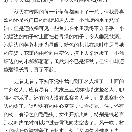
彩，今天我们就来欣赏一下秋天校园的风彩吧！
秋天在校园的每一个角落都画下了一笔，但我最喜
欢的还是校门口的池塘和名人墙。小池塘的水虽然浑
浊，但是还依稀可见一些鱼儿在水里玩得不亦乐乎。小
池塘边的柚子树上面挂着青绿的柚子，令人垂涎欲滴。
池塘边的芙蓉花更为显眼，粉色的花儿在绿叶中尽显她
的美姿，花瓣内由粉向白变化，摸上去柔软极了。小池
塘边的树木郁郁葱葱，虽然如今已是深秋，但它们却还
能碧绿长青，真了不起。
走着走着，不知不觉中我们到了名人墙了。上面的
中外名人，应有尽有，大家三五成群地猜这些名人，聊
得不亦乐乎。还有的人没有观察名人墙，而是观察起旁
边的树了。这些树有的中心空荡，适合松鼠居住，还有
的树上有绿色的毛毛虫，女生开始尖叫，特别是钱芯言
那尖叫声绝对可以冲过云霄飞向太空去了。风一吹，树
下的枯叶就旋转着飞扬起来，然后又均匀地铺撒下去，