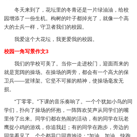
冬天来到了，花坛里的冬青还是一片绿油油，给校
园增添了一份生机。枸树的叶子都掉光了，就像一个高
大的士兵一样，守卫者我们的校园。
我爱这个大花坛，我更爱我的校园。
校园一角写景作文3
我们的学校可美了。当你一走进校门，迎面而来的
就是宽阔的操场。在操场的两旁，都会有一个高大的保
卫兵——篮球架。它坚不可摧的精神，使操场毫发无
损。
“丁零零。”下课的音乐奏响了。一个个犹如小鸟的同
学们，扑向了操场的怀抱，一阵阵欢笑声从同学们的嘴
里传了出来。同学们都在热闹的活动，有的同学在玩老
鹰捉小鸡的游戏，你追我赶；有的同学在跑步，旁边的
同学看见了，个个都异口同声地说：“加油，加油，快跑