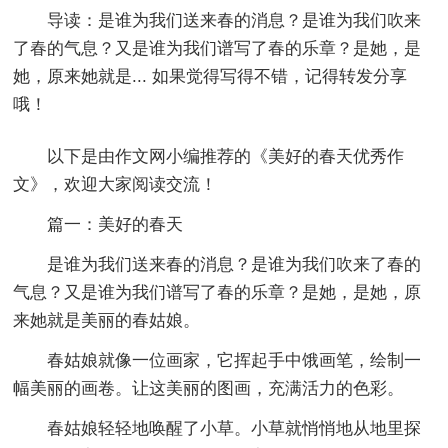
导读：
是谁为我们送来春的消息？是谁为我们吹来
了春的气息？又是谁为我们谱写了春的乐章？是她，是
她，原来她就是... 如果觉得写得不错，记得转发分享
哦！
以下是由作文网小编推荐的《
美好的春天优秀作
文
》，欢迎大家阅读交流！
篇一：美好的春天
是谁为我们送来春的消息？是谁为我们吹来了春的
气息？又是谁为我们谱写了春的乐章？是她，是她，原
来她就是美丽的春姑娘。
春姑娘就像一位画家，它挥起手中饿画笔，绘制一
幅美丽的画卷。让这美丽的图画，充满活力的色彩。
春姑娘轻轻地唤醒了小草。小草就悄悄地从地里探