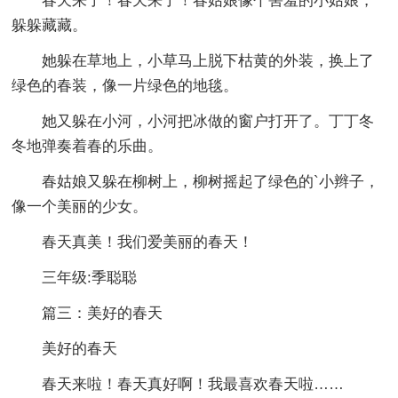
春天来了！春天来了！春姑娘像个害羞的小姑娘，
躲躲藏藏。
她躲在草地上，小草马上脱下枯黄的外装，换上了
绿色的春装，像一片绿色的地毯。
她又躲在小河，小河把冰做的窗户打开了。丁丁冬
冬地弹奏着春的乐曲。
春姑娘又躲在柳树上，柳树摇起了绿色的`小辫子，
像一个美丽的少女。
春天真美！我们爱美丽的春天！
三年级:季聪聪
篇三：美好的春天
美好的春天
春天来啦！春天真好啊！我最喜欢春天啦……