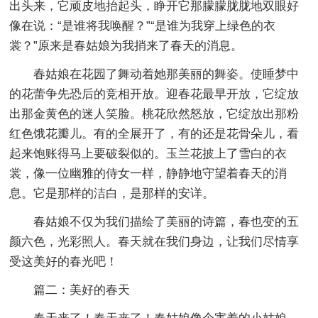
出头来，它顽皮地抬起头，睁开它那朦朦胧胧地双眼好
像在说：“是谁将我唤醒？”“是谁为我穿上绿色的衣
裳？”原来是春姑娘为我捎来了春天的消息。
春姑娘在花园了舞动着她那美丽的舞姿。使睡梦中
的花蕾争先恐后的竞相开放。迎春花最早开放，它绽放
出那金黄色的迷人笑脸。桃花欣然怒放，它绽放出那粉
红色饿花瓣儿。有的全展开了，有的还是花骨朵儿，看
起来饱账得马上要破裂似的。玉兰花披上了雪白的衣
裳，像一位幽雅的侍女一样，静静地守望着春天的消
息。它是那样的洁白，是那样的安详。
春姑娘不仅为我们描绘了美丽的诗篇，春也变的五
颜六色，光彩照人。春天就在我们身边，让我们尽情享
受这美好的春光吧！
篇二：美好的春天