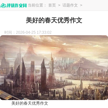
当前位置：
首页
>
话题作文
>
写景作文
美好的春天优秀作文
时间：2026-04-25 17:33:02
美好的春天优秀作文