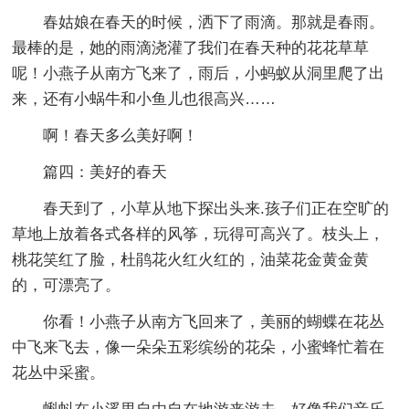
春姑娘在春天的时候，洒下了雨滴。那就是春雨。
最棒的是，她的雨滴浇灌了我们在春天种的花花草草
呢！小燕子从南方飞来了，雨后，小蚂蚁从洞里爬了出
来，还有小蜗牛和小鱼儿也很高兴……
啊！春天多么美好啊！
篇四：美好的春天
春天到了，小草从地下探出头来.孩子们正在空旷的
草地上放着各式各样的风筝，玩得可高兴了。枝头上，
桃花笑红了脸，杜鹃花火红火红的，油菜花金黄金黄
的，可漂亮了。
你看！小燕子从南方飞回来了，美丽的蝴蝶在花丛
中飞来飞去，像一朵朵五彩缤纷的花朵，小蜜蜂忙着在
花丛中采蜜。