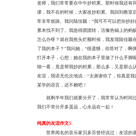
老师，我们常常要在中午抄积累。那时候我还有同桌
课，我不在的时候，大家改抄积累。我回到教室
常非常烦躁。我问陆佳颖：“我可不可以把你抄好
累本找不到了。我急得团团转，活像热锅上的蚂
怎么办呀？就在我焦头烂额时候，我发现陆佳颖在
了我的本子？”我问她，“很遗憾，你答对了，啊
打开本子，心想：她在我的本子里做了什么手脚
细一看，竟是帮我抄的积累，那么多，又是那么
友谊，我语无伦次地说：“太谢谢你了，你真是我
某学的语言，还不赖吧！
就剩半年我们就要分开了，我常常认为时间
我们不管分开多遥远，心永远在一起！
纯真的友谊作文5
世界闻名的音乐家贝多芬曾经说过：友谊的