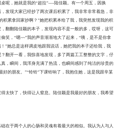
呢，她就是我的“超拉”----陆佳颖。有一个周五，因换
后，发现大家已经抄了两次课后积累了，我非常非常着急，非
的积累拿回家抄啊？”她把积累本给了我，我突然发现我的积
蚁，翻翻陆佳颖的本子，发现内容不是一般的多，哎呀，这可
偷笑，“嗯~~”我的声音渐渐地大了起来，“咦，是不是你拿
偶！”她总是这样调皮地跟我说话，她把我的本子还给我，我
呢？翻开一看，我惊喜地发现，多了两篇工工整整的文字，仔
认真，瞬间，我浑身充满了热流，也瞬间感到了纯洁的珍贵的
最好的朋友。”“铃铃”下课铃响了，我抱住她，这是我跟辛某
过得太快了，快得让人窒息。陆佳颖是我最好的朋友，我希望
基础在于两个人的心肠和灵魂有着最大的相似。我认为人与人