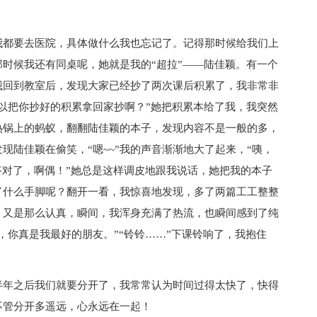
我都要去医院，具体做什么我也忘记了。记得那时候给我们上
时候我还有同桌呢，她就是我的“超拉”——陆佳颖。有一个
我回到教室后，发现大家已经抄了两次课后积累了，我非常非
以把你抄好的积累拿回家抄啊？”她把积累本给了我，我突然
热锅上的蚂蚁，翻翻陆佳颖的本子，发现内容不是一般的多，
现陆佳颖在偷笑，“嗯~~”我的声音渐渐地大了起来，“咦，
答对了，啊偶！”她总是这样调皮地跟我说话，她把我的本子
了什么手脚呢？翻开一看，我惊喜地发现，多了两篇工工整整
，又是那么认真，瞬间，我浑身充满了热流，也瞬间感到了纯
，你真是我最好的朋友。”“铃铃……”下课铃响了，我抱住
半年之后我们就要分开了，我常常认为时间过得太快了，快得
不管分开多遥远，心永远在一起！