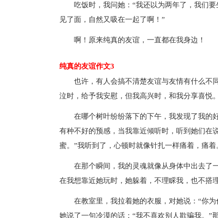
吃饭时，我问她：“我还以为两年了，我们要
见了面，自然又吸在一起了啊！”
啊！原来纯真的友谊，一直都在我身边！
纯真的友谊作文3
也许，有人会搞不清楚友谊与友情有什么不
泣时，给予我安慰，但我高兴时，和我分享喜悦
在哪个树叶纷纷落下的下午，我发现了我的
有种不好的预感，当我靠近倾听时，听到她们在
蜜。”我听到了，心顿时就像针扎一样痛着，痛着
在那个瞬间，我的灵魂就像从身体中出去了
在我想靠近她玩时，她躲着，不理睬我，也不搭
在教室里，我拉着她的衣服，对她说：“你为
她说了一句冷漠的话：“我不喜欢别人欺骗我。”