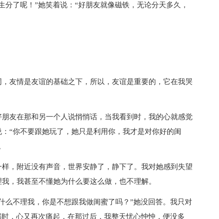
生分了呢！”她笑着说：“好朋友就像磁铁，无论分天多久，
同，友情是友谊的基础之下，所以，友谊是重要的，它在我哭
。
好朋友在那和另一个人说悄悄话，当我看到时，我的心就感觉
说：“你不要跟她玩了，她只是利用你，我才是对你好的闺
。
一样，附近没有声音，世界安静了，静下了。我对她感到失望
理我，我甚至不懂她为什么要这么做，也不理解。
什么不理我，你是不想跟我做闺蜜了吗？”她没回答。我只对
那时，心又再次痛起，在那过后，我整天忧心忡忡，便没多