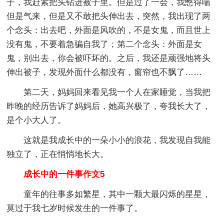
子，我赶紧把头钻进被子里。但是过了一会，我憋得喘
但是气来，但是又不敢把头伸出去，突然，我出现了两
个念头：出去吧，外面是风吹的，不是女鬼，而且世上
没有鬼，不要着急骗自我了；第二个念头：外面是女
鬼，别出去，你会被吓坏的。之后，我还是顽强地将头
伸出被子，发现外面什么都没有，窗帘也不飘了……
第二天，妈妈回来看见我一个人在家睡觉，当我把
昨晚的经历告诉了妈妈后，她高兴极了，夸我长大了，
是个小大人了。
这就是我成长中的一朵小小的浪花，我发现自我能
独立了，正在悄悄地长大。
成长中的一件事作文5
童年的往事多如繁星，其中一颗大最闪烁的星星，
莫过于我七岁时候发生的一件事了。