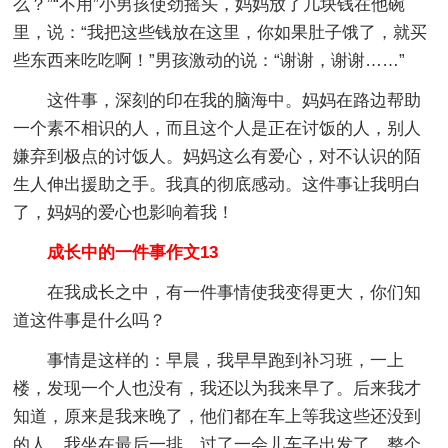
么？”“不用”小男孩使劲摇头，妈妈放了几块钱在他碗
里，说：“我把这些钱放在这里，你如果肚子饿了，就买
些东西来吃吃啊！”男孩激动的说：“谢谢，谢谢……”
这件事，深刻的印在我的脑海中。妈妈在路边帮助
一个素不相识的人，而且这个人是正在讨饭的人，别人
嫌弃到极点的讨饭人。妈妈这么有爱心，对不认识的陌
生人伸出援助之手。我真的彻底感动。这件事让我明白
了，妈妈的爱心也影响着我！
成长中的一件事作文13
在我成长之中，有一件事情使我变得更大，你们知
道这件事是什么吗？
事情是这样的：早晨，我早早跑到补习班，一上
楼，发现一个人也没有，我还以为我来早了。后来我才
知道，原来是我来晚了，他们都在车上等我这些还没到
的人。我坐在最后一排，过了一会儿车子出发了。整个