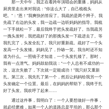
那一天中午，我正在看跨年演唱会的重播，妈妈从
厨房里走出来对我说：“你这么大了，自己梳梳头
吧。”：“恩！”我爽快的答应了。我疏的是两个辫子。我
先疏了右边的头发，我一边疏一边听妈妈的指导。我梳
一下手就松一下，最后我终于把头发疏好了。当我疏另
一拽头发时，我把疏好了的那拽头发一下疏进去了。等
我扎完了，头发全乱了。我只好重新疏。疏好了一个头
发高一个头发矮。妈妈见了，扑哧一笑。我当时还不知
道为什么。一照镜子才知道，一个头发扎矮了。那时，
我有一点泄气。妈妈鼓励我说：“一个人总有不成功的一
次，这次失败了，下次就一定能成功！”我只好又重新
扎。第三次，我先扎了第一个，然后让妈妈给我另一个
头发确定一个位置。最后，在妈妈的帮助下，我终于扎
好了头发。我欢呼了起来……
通过这件事，我明白了：一个人要想做好一件事，
就必经磨难，如果一个人的道路总是平坦的，那么那个