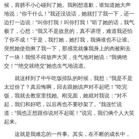
候，肩膀不小心碰到了她。我刚想道歉，谁知道她大声
地说：“你干什么！”我还没说话，她就打了我一下，还一
边打一边说：“叫你打我！叫你打我！”听了她的话，我气
极了，心想：“我又不是故意的，真不讲理，难道我还怕
了你不成！”于是，我打她，她打我，我俩谁也不让谁。
突然她使劲揪了我一下，那感觉就像我身上的肉被剜去
了一块！我恨不得放声大哭，生气地对她说：“我俩绝
交！”“绝交就绝交”她也生气地说道。
就这样到了中午吃饭排队的时候，我想：“我是不是
太过份了？真后悔啊，回去跟她说声对不起吧！”吃完
饭，我就去教室里找她。刚见面，她就对我说：“对不
起，我们和好吧，以后再也不要吵架了。”我连忙说
道：“我也正想跟你说对不起呢！”说完，我们俩个人大笑
起来。
这就是我难忘的一件事。其实，在不断的成长中，