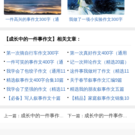
一件高兴的事作文300字（通
我做了一项小实验作文300字
用9篇）
（精选38篇）
【成长中的一件事作文】相关文章：
第一次骑自行车作文300字
第一次真好作文400字（通用
（精选22篇）
一件可笑的事作文400字（通
10篇）
记一次辩论作文（精选20篇）
用15篇）
我学会了包饺子作文（通用11
这件事我做对了作文（精选11
篇）
精选叙事作文400字合集10篇
篇）
关于春节叙事作文汇编9篇
我学会了坚强的作文（精选11
精选我的朋友叙事作文五篇
篇）
【必备】写人叙事作文十篇
【精品】家庭叙事作文锦集10
篇
成长中的一件事作文350字（精选10篇）
成长中的一件事作文300字（通用15篇）
上一篇：
下一篇：