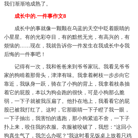
我们渐渐地成熟了。
成长中的.一件事作文8
成长中的事就像一颗颗在乌蓝的天空中眨着眼睛的
小星星。有的光彩夺目，有的黯然无光，有高兴的，有
烦恼的……现在，我就告诉你一件发生在我成长中令我
后悔的一件事吧！
记得有一次，我和爸爸来到爷爷家玩。我看见爷爷
家的狗啃着那骨头，津津有味。我拿着树枝一步步向它
靠近，我纵身一跃，骑在了小狗的背上，我拿着枝条抽
着它的屁股，本以为狗会跑的很快，可是小狗那么脆
弱，一下子就被我压扁了。他扑在地上，我看看它的屁
股已被我打红了。这时，它那眼睛一下子瞪了我一眼，
一下子抽出，我害怕的逃跑，那小狗紧追不舍，一下子
扑上来，咬住我的衣服。衣服被咬破了，我想：“这回小
狗真生气了，我怎么办呢？”我这时看见饭桌上放着只鸡