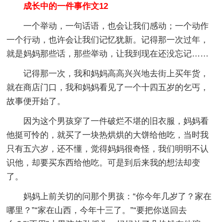
成长中的一件事作文12
一个举动，一句话语，也会让我们感动；一个动作
一个行动，也许会让我们记忆犹新。记得那一次过年，
就是妈妈那些话，那些举动，让我到现在还没忘记……
记得那一次，我和妈妈高高兴兴地去街上买年货，
就在商店门口，我和妈妈看见了一个十四五岁的乞丐，
故事便开始了。
因为这个男孩穿了一件破烂不堪的旧衣服，妈妈看
他挺可怜的，就买了一块热烘烘的大饼给他吃，当时我
只有五六岁，还不懂，觉得妈妈很奇怪，我们明明不认
识他，却要买东西给他吃。可是到后来我的想法却变
了。
妈妈上前关切的问那个男孩：“你今年几岁了？家在
哪里？”“家在山西，今年十三了。”“要把你送回去