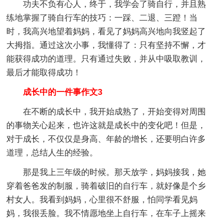
功夫不负有心人，终于，我学会了骑自行，并且熟
练地掌握了骑自行车的技巧：一踩、二退、三蹬！当
时，我高兴地望着妈妈，看见了妈妈高兴地向我竖起了
大拇指。通过这次小事，我懂得了：只有坚持不懈，才
能获得成功的道理。只有通过失败，并从中吸取教训，
最后才能取得成功！
成长中的一件事作文3
在不断的成长中，我开始成熟了，开始变得对周围
的事物关心起来，也许这就是成长中的变化吧！但是，
对于成长，不仅仅是身高、年龄的增长，还要明白许多
道理，总结人生的经验。
那是我上三年级的时候。那天放学，妈妈接我，她
穿着爸爸发的制服，骑着破旧的自行车，就好像是个乡
村女人。我看到妈妈，心里很不舒服，怕同学看见妈
妈，我很丢脸。我不情愿地坐上自行车，在车子上摇来