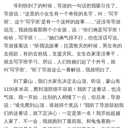
等到快到了的时候，导游的一句话把我吸引住了。
导游说：“这里的小女生有一个奇怪的名字，叫：‘写字
班’。这个‘写字班’是有一个这样的故事……”还没等导游
说完，我就指着那两个小女孩，说：“你们俩是写字班！
哈哈，写字班！……”她们俩气得不行，但也没话可说。
导游接着说：“听我说故事：抗震救灾的时候，男生有的
去捐款，有的去前线，支援灾民。女生在家里没事干，
就去写字班学习。所以，人们给她们起了个外号，就
叫‘写字班’。”听了导游这么一番解说，我就明白了。
到了蒙山，我们大家先决定去山顶。听说，蒙山有
1150多米高，爬到顶部很不容易！我听了这番话，也没
气馁。我一开始，比别的人稍慢了一点，但后来，导游
说：“谁先爬到山顶，谁就得个奖品！”我听了导游鼓励我
们的这番话，就下定决心：一定是第一名！我开始超越
人家了。不一会，我就跑到了最前面。和龟兔赛跑一