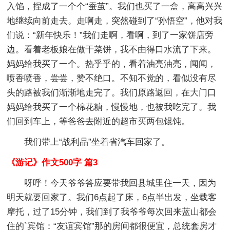
入馅，捏成了一个个“蚕茧”。我们也买了一盒，高高兴兴
地继续向前走去。走啊走，突然碰到了“孙悟空”，他对我
们说：“新年快乐！”我们走啊，看啊，到了一家饼店旁
边。看着老板娘在做干菜饼，我不由得口水流了下来。
妈妈给我买了一个。热乎乎的，看着油亮油亮，闻闻，
喷香喷香，尝尝，赞不绝口。不知不觉的，看似没有尽
头的路被我们渐渐地走完了。我们原路返回，在大门口
妈妈给我买了一个棉花糖，慢慢地，也被我吃完了。我
们回到车上，等爸爸去附近的超市买两包馄饨。
我们带上“战利品”坐着省汽车回家了。
《游记》作文500字 篇3
呀呼！今天爷爷答应要带我回县城里住一天，因为
明天就要回家了。我们6点起了床，6点半出发，坐载客
摩托，过了15分钟，我们到了我爷爷每次回来蓝山都会
住的`宾馆：“友谊宾馆”那的房间都很便宜，总统套房才