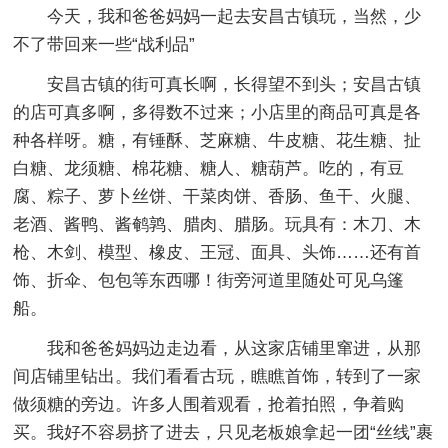
今天，我和爸爸妈妈一起去安昌古镇玩，当然，少
不了带回来一些“战利品”
安昌古镇的街可真长啊，长得望不到头；安昌古镇
的店可真多啊，多得数不过来；小店里的商品可真是各
种各样呀。糖，有锤酥、芝麻糖、牛皮糖、花生糖、扯
白糖、龙须糖、棉花糖、糖人、糖葫芦。吃的，有豆
腐、粽子、萝卜丝饼、干菜肉饼、香肠、鱼干、火腿、
老酒、酱鸭、酱鹌鹑、腊肉、腊肠。玩具有：木刀、木
枪、木剑、模型、橡皮、王冠、面具、头饰……还有首
饰、折伞、包包等东西哪！街旁河道里随处可见乌篷
船。
我和爸爸妈妈边走边看，从这家店铺里窜进，从那
间店铺里钻出。我们看看古玩，瞧瞧首饰，转到了一家
做须糖的旁边。许多人围着观看，抢着拍照，争着购
买。我好不容易挤了进去，只见老板娘拿起一团“丝线”裹