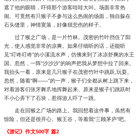
遮了他的眼睛，吓得那个游客哇哇大叫。场面非常热
闹。可竟然有只猴子不参与这么热闹的场面，独自躲在
石头缝里，神情寞落，好像很悲伤的样子。
过了猴之广场，是一片竹林。茂密的竹叶挡住了阳
光，使人感觉非常的凉爽。如果仔细听的话，还能听
见“叮咚叮咚”的小溪流水声，仿佛来到了冰凉舒爽的水王
国。忽然，一阵“沙沙沙”的响声把我从梦想中拉了回来。
我抬头一看，原来是几只猴子在茂密竹叶中跳跃,玩耍。
忽然，随着“啊——”的一声，猴子们全都从树上跳下来，
对着游客们张牙舞爪地挥舞起来。原来是猴子们跳跃时
不小心弄下了石块，惹得游人吓了一跳。
走在回猴之广场的路上。我回想着这件事，虽然有
惊险，但还是很开心。猴王谷，等着我“三顾茅庐”吧。
《游记》作文500字 篇2