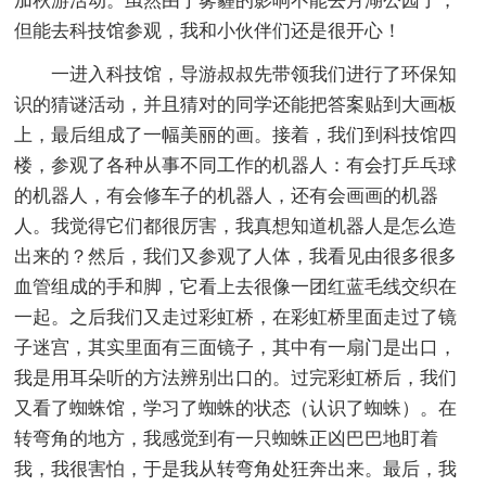
加秋游活动。虽然由于雾霾的影响不能去月湖公园了，
但能去科技馆参观，我和小伙伴们还是很开心！
一进入科技馆，导游叔叔先带领我们进行了环保知
识的猜谜活动，并且猜对的同学还能把答案贴到大画板
上，最后组成了一幅美丽的画。接着，我们到科技馆四
楼，参观了各种从事不同工作的机器人：有会打乒乓球
的机器人，有会修车子的机器人，还有会画画的机器
人。我觉得它们都很厉害，我真想知道机器人是怎么造
出来的？然后，我们又参观了人体，我看见由很多很多
血管组成的手和脚，它看上去很像一团红蓝毛线交织在
一起。之后我们又走过彩虹桥，在彩虹桥里面走过了镜
子迷宫，其实里面有三面镜子，其中有一扇门是出口，
我是用耳朵听的方法辨别出口的。过完彩虹桥后，我们
又看了蜘蛛馆，学习了蜘蛛的状态（认识了蜘蛛）。在
转弯角的地方，我感觉到有一只蜘蛛正凶巴巴地盯着
我，我很害怕，于是我从转弯角处狂奔出来。最后，我