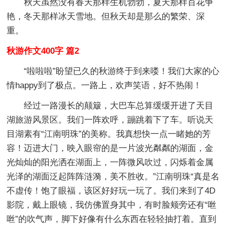
秋天虽然没有春天那样生机勃勃，夏天那样百花争
艳，冬天那样冰天雪地。但秋天却是那么的繁荣、深
重。
秋游作文400字 篇2
“啦啦啦”盼望已久的秋游终于到来喽！我们大家的心
情happy到了极点。一路上，欢声笑语，好不热闹！
经过一路漫长的颠簸，大巴车总算缓缓开进了天目
湖旅游风景区。我们一阵欢呼，蹦跳着下了车。听说天
目湖素有“江南明珠”的美称。我真想快一点一睹她的芳
容！迈进大门，映入眼帘的是一片波光粼粼的湖面，金
光灿灿的阳光洒在湖面上，一阵微风吹过，闪烁着金属
光泽的湖面泛起阵阵涟漪，美不胜收。”江南明珠“真是名
不虚传！饱了眼福，该区好好玩一玩了。我们来到了4D
影院，戴上眼镜，我仿佛置身其中，有时脸颊旁还有“咝
咝”的吹气声，脚下好像有什么东西在轻轻抽打着。直到