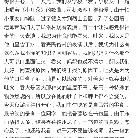
得很开心。早上八点，我们从学校出发，小朋友们一路
上唱着《小耳朵》的歌曲，司机叔叔开得很慢，由于怕
小朋友们摔跤，过了很久才到烈士公园，到了公园后，
老师带我们去了民俗村观看表演，有一个让我感觉很神
奇的吐火表演，我想为什么他能吞火、吐火，我以为是
他口里含了水，看完民俗村的表演以后，我想为什么有
这么多我不懂的知识？回到家后，我问妈妈为什么那个
人可以口里面吐火、吞火，妈妈也说不清楚，所以我们
只好上网查找原因，我们终于找到原因了，吐火是因为
他的口里含了油，油是可以燃烧的，对着火吐就会出现
吐火；吞火是因为那种火的温度不高，是用一种特殊的
物质燃烧的，所以放在他的肚子上和脚上都不会烧伤。
今天秋游玩得很开心，我们中午吃的是自己带的零食，
最搞笑的是有一位同学，他把香蕉放在书包里，由于东
西放得太多，结果香蕉被压坏了，一书包的香蕉糊，恶
心及了，他还给我看，说千万不要告诉老师，我一包的