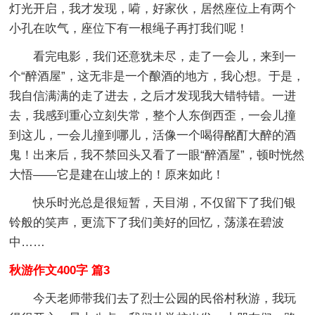
灯光开启，我才发现，嗬，好家伙，居然座位上有两个
小孔在吹气，座位下有一根绳子再打我们呢！
看完电影，我们还意犹未尽，走了一会儿，来到一
个“醉酒屋”，这无非是一个酿酒的地方，我心想。于是，
我自信满满的走了进去，之后才发现我大错特错。一进
去，我感到重心立刻失常，整个人东倒西歪，一会儿撞
到这儿，一会儿撞到哪儿，活像一个喝得酩酊大醉的酒
鬼！出来后，我不禁回头又看了一眼“醉酒屋”，顿时恍然
大悟——它是建在山坡上的！原来如此！
快乐时光总是很短暂，天目湖，不仅留下了我们银
铃般的笑声，更流下了我们美好的回忆，荡漾在碧波
中……
秋游作文400字 篇3
今天老师带我们去了烈士公园的民俗村秋游，我玩