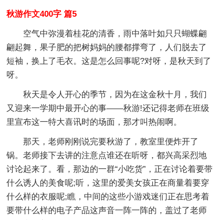
秋游作文400字 篇5
空气中弥漫着桂花的清香，雨中落叶如只只蝴蝶翩
翩起舞，果子肥的把树妈妈的腰都撑弯了，人们脱去了
短袖，换上了毛衣。这是怎么回事呢?对呀，是秋天到了
呀。
秋天是令人开心的季节，因为在这金秋十月，我们
又迎来一学期中最开心的事——秋游!还记得老师在班级
里宣布这一特大喜讯时的场面，那才叫热闹啊。
那天，老师刚刚说完要秋游了，教室里便炸开了
锅。老师接下去讲的注意点谁还在听呀，都兴高采烈地
讨论起来了。看，那边的一群“小吃货”，正在讨论着要带
什么诱人的美食呢;听，这里的爱美女孩正在商量着要穿
什么样的衣服呢;瞧，中间的这些小游戏迷们正在思考着
要带什么样的电子产品这声音一阵一阵的，盖过了老师