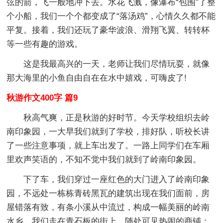
弦的箭，飞一般地冲下去。水花飞溅，像瀑布“包围”了整
个小船，我们一个个都变成了“落汤鸡”，心情久久都不能
平复。接着，我们还玩了豪华波浪、滑翔飞翼、转转杯
等一些有趣的游戏。
这是我最高兴的一天，老师让我们尽情玩耍，就像
那大海里的小鱼自由自在在水中嬉戏，可嗨皮了!
秋游作文400字 篇9
秋高气爽，正是秋游的好时节。今天学校组织去岭
南印象园，一大早我们就到了学校，排好队，听校长讲
了一些注意事项，就上车出发了。一路上同学们在车厢
里欢声笑语的，不知不觉中我们就到了岭南印象园。
下了车，我们穿过一座红色的大门进入了岭南印象
园，不远处一栋栋青砖黑瓦的建筑出现在我们面前，房
屋错落有致，有条小溪从中流过，构成一幅美丽的岭南
水乡。我们走在青石板的街上，随处可见热闹的商铺：