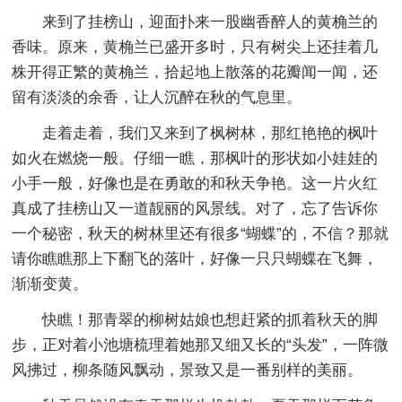
来到了挂榜山，迎面扑来一股幽香醉人的黄桷兰的
香味。原来，黄桷兰已盛开多时，只有树尖上还挂着几
株开得正繁的黄桷兰，拾起地上散落的花瓣闻一闻，还
留有淡淡的余香，让人沉醉在秋的气息里。
走着走着，我们又来到了枫树林，那红艳艳的枫叶
如火在燃烧一般。仔细一瞧，那枫叶的形状如小娃娃的
小手一般，好像也是在勇敢的和秋天争艳。这一片火红
真成了挂榜山又一道靓丽的风景线。对了，忘了告诉你
一个秘密，秋天的树林里还有很多“蝴蝶”的，不信？那就
请你瞧瞧那上下翻飞的落叶，好像一只只蝴蝶在飞舞，
渐渐变黄。
快瞧！那青翠的柳树姑娘也想赶紧的抓着秋天的脚
步，正对着小池塘梳理着她那又细又长的“头发”，一阵微
风拂过，柳条随风飘动，景致又是一番别样的美丽。