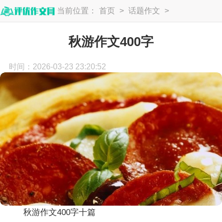
当前位置：
首页
>
话题作文
>
游记作文
秋游作文400字
时间：2026-03-23 23:20:52
秋游作文400字十篇