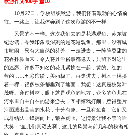
秋游作文400字 篇10
10月27日，学校组织秋游，我们怀着激动的心情前
往。一路上，让我体会到了这次秋游的不一样。
风景的不一样。这次我们去的是花港观鱼、苏东坡
纪念馆，令我印象最深刻的是花港观鱼。那里，没有城
市喧闹，只有大自然的芬芳。一走进去，一阵阵香甜的
花香扑鼻而来，令人将凡尘俗事都隐去，只留下对这里
的迷恋。许多不知名的花儿紧挨在一起，黄的、红的、
蓝的……五彩缤纷，美丽极了。再走进去，树木一棵挨
着一棵，很多枝条都垂到了地面，我想：这真是枝繁叶
茂呀。穿过树林，眼下就是观鱼的地方，众多的鱼儿在
河水里自由自在的游来游去，互相嬉戏打闹，惹得整片
河面溅出晶莹的水花，十分有趣。一旦有鱼食，它们又
成群结队，蜂拥而上，狼吞虎咽。这情景让我不禁哈哈
大笑：”鱼儿们真顽皮啊，这儿的风景与前几年的秋游相