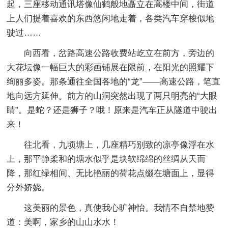
起，三座移动通讯塔像仙鹤般地矗立在高楼中间，街道
上人们提着喜欢的东西悠闲地走着，各类汽车穿梭似地
驶过……
向西看，岔路高速公路收费站屹立在前方，旁边的
大花坛像一幅巨大的彩画铺展在限前，在阳光的照耀下
绚丽多姿。那条通往全国各地的“龙”——高速公路，笔直
地向远方延伸。前方的山洞突然出现了两只明亮的“大眼
睛”。是蛇？还是狮子？哦！原来是汽车正从隧道中驶出
来！
往北看，九顷塘上，几座精巧别致的凉亭像浮在水
上，那平静柔和的塘水似乎是块软绵绵的丝绸从天而
降，那红绿相间、无比艳丽的荷花点缀在塘面上，显得
分外娇娆。
这美丽的景色，真使我心旷神怡。我情不自禁地赞
道：美啊，家乡的山山水水！