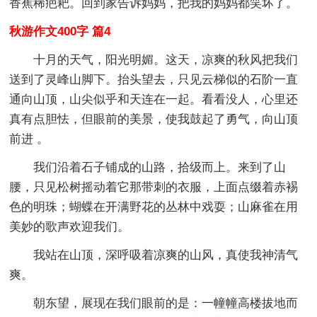
香蕉稀疤耙。回到家告诉妈妈，把我的妈妈都笑坏了。
秋游作文400字 篇4
十月的天气，阳光明媚。这天，凉爽的秋风把我们
送到了灵峰山脚下。抬头望去，只见云梯似的石阶一直
通向山顶，山尖似乎和天连在一起。看看没人，心里还
真有点胆怯，但眼前的美景，使我鼓起了勇气，向山顶
前进 。
我们沿着石子铺成的山路，拾级而上。来到了山
腰，只见松树摇动着它那带刺的衣服，上面点缀着赤裼
色的明珠；蝴蝶在开满野花的丛林中戏耍；山麻雀在用
美妙的歌声欢迎我们。
我站在山顶，深呼吸着凉爽的山风，真使我神清气
爽。
朝东望，展现在我们眼前的是：一幢幢高楼拔地而