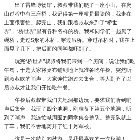
出了雷锋博物馆，叔叔带我们爬了一座小山。在爬
山过程中有三座桥，我记得第一座桥是最陡的，我走在
上面很害怕。爬完山，我们跟着叔叔来到了“桥世
界”，“桥世界”里有各种各样的桥。我和同学们一起爬了
绳桥，走过S形的木桥，穿过吊桥。穿过吊桥时，我在上
面晃了几下，把后面的同学都吓到了。
玩完“桥世界”叔叔将我们带到一个房间，说让我们吃
午餐，于是大家将桌布铺到地上就准备吃午餐。突然听
到叔叔吹的哨声，大家连忙跑过去集合，等人到齐了以
后叔叔才让我们开始吃午餐。
午餐后叔叔带我们去地洞那边玩，要求我们听到哨
声后集合。我玩了四个地洞，刚准备下第五个地洞，听
到了哨声，我连忙喊周围的同学集合整队。整完队就上
了车，我们不舍地离开了红十月军校。
这是一次特别的秋游，是我最喜欢的一次秋游！