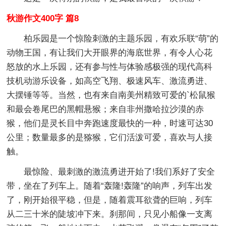
秋游作文400字 篇8
柏乐园是一个惊险刺激的主题乐园，有欢乐联“萌”的
动物王国，有让我们大开眼界的海底世界，有令人心花
怒放的水上乐园，还有参与性与体验感极强的现代高科
技机动游乐设备，如高空飞翔、极速风车、激流勇进、
大摆锤等等。当然，也有来自南美州精致可爱的`松鼠猴
和最会卷尾巴的黑帽悬猴；来自非州撒哈拉沙漠的赤
猴，他们是灵长目中奔跑速度最快的一种，时速可达30
公里；数量最多的是猕猴，它们活泼可爱，喜欢与人接
触。
最惊险、最刺激的激流勇进开始了!我们系好了安全
带，坐在了列车上。随着“轰隆!轰隆”的响声，列车出发
了，刚开始很平稳，但是，随着震耳欲聋的巨响，列车
从二三十米的陡坡冲下来。刹那间，只见小船像一支离