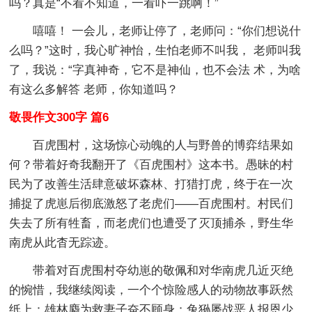
吗？真是“不看不知道，一看吓一跳啊！”
嘻嘻！ 一会儿，老师让停了，老师问：“你们想说什
么吗？”这时，我心旷神怡，生怕老师不叫我， 老师叫我
了，我说：“字真神奇，它不是神仙，也不会法 术，为啥
有这么多解答 老师，你知道吗？
敬畏作文300字 篇6
百虎围村，这场惊心动魄的人与野兽的博弈结果如
何？带着好奇我翻开了《百虎围村》这本书。愚昧的村
民为了改善生活肆意破坏森林、打猎打虎，终于在一次
捕捉了虎崽后彻底激怒了老虎们——百虎围村。村民们
失去了所有牲畜，而老虎们也遭受了灭顶捕杀，野生华
南虎从此杳无踪迹。
带着对百虎围村夺幼崽的敬佩和对华南虎几近灭绝
的惋惜，我继续阅读，一个个惊险感人的动物故事跃然
纸上：雄林麝为救妻子奋不顾身；兔狲屡战恶人报恩少