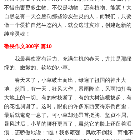
不惜伤害更多生物。不仅是动物，还有植物、能源！大
自然总有一天会惩罚那些涂炭生灵的人，而我们，只要
做一个爱护自然生态的人，就会逃过灾难，创建起新的
纯净灵魂！
敬畏作文300字 篇10
我最喜欢富有活力、充满生机的春天，尤其是那绿
绿的、嫩嫩的、软软的小草。
春天来了，小草破土而出，绿遍了祖国的神州大
地。然而，有一天，狂风大作，暴雨降临，风雨抽打着
大地上的一切。有的树枝断了，有的大树连根拔起，有
的花也凋谢了。这时，眼前的许多东西变得东倒西歪，
最后就奄奄一息了。可小草却还昂首挺胸、坚贞不屈。
暴风过后，小草的腰杆更直了，虽然它的脸上还留着泪
痕，还骄傲地说：“瞧！我多顽强，风吹不倒我，雨推不