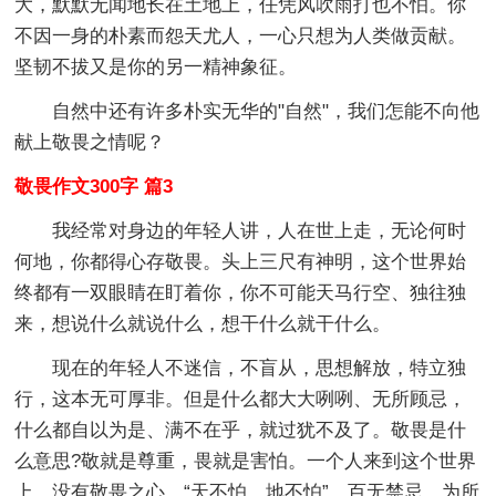
大，默默无闻地长在土地上，任凭风吹雨打也不怕。你
不因一身的朴素而怨天尤人，一心只想为人类做贡献。
坚韧不拔又是你的另一精神象征。
自然中还有许多朴实无华的"自然"，我们怎能不向他
献上敬畏之情呢？
敬畏作文300字 篇3
我经常对身边的年轻人讲，人在世上走，无论何时
何地，你都得心存敬畏。头上三尺有神明，这个世界始
终都有一双眼睛在盯着你，你不可能天马行空、独往独
来，想说什么就说什么，想干什么就干什么。
现在的年轻人不迷信，不盲从，思想解放，特立独
行，这本无可厚非。但是什么都大大咧咧、无所顾忌，
什么都自以为是、满不在乎，就过犹不及了。敬畏是什
么意思?敬就是尊重，畏就是害怕。一个人来到这个世界
上，没有敬畏之心，“天不怕、地不怕”，百无禁忌，为所