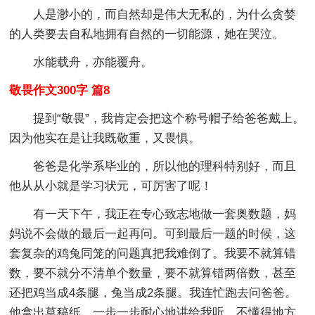
人是渺小的，而自然却是伟大无私的，为什么贪婪
的人类要去自私地拥有自然的一切能源，她在哭泣。
水能载舟，亦能覆舟。
敬畏作文300字 篇8
提到“敬畏”，我肯定会把这个称号帽子给爸爸戴上。
因为他实在是让我既敬重，又畏惧。
爸爸是化学系毕业的，所以他的理科特别好，而且
他从从小就是学习状元，可厉害了呢！
有一天下午，我正在专心致志地做一套奥数题，妈
妈说不会做的最后一起再问。可到最后一题的时候，这
套复杂的鸡兔同笼的问题真把我难倒了。我要不就算错
数，要不就分不清单个数量，要不就算错两倍数，甚至
还把鸡当成4条腿，兔当成2条腿。我连忙跑去问爸爸。
他拿出草稿纸，一步一步耐心地讲给我听，不懂得地方