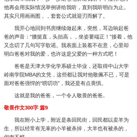
他再会用实际情况举例讲给我听，直到我听明白为止。
其实只用画画图，，套套公式就迎刃而解了。
我开心地回到书房继续做起来，突然，耳边响起爸
爸的声音：“腰挺直，头抬高，，坐姿要端正！”接着，他
又念叨了几句写字歌谣。我表面上装着不在意，心里却
明白爸爸对我的爱，也许这是父爱的一种方式吧！
爸爸是天津大学化学系硕士毕业，还取得中山大学
岭南学院MBA的文凭，这些都让我对他敬佩不已，可是
面对爸爸强悍的“唠叨功”，我还是有点畏惧。
这就是我的爸爸，一个令人敬畏的爸爸。
敬畏作文300字 篇9
我在附小上学，附近是条回民街，回民都以卖羊为
生，所以经常有无辜的小羊被杀掉，大羊也有被杀的，