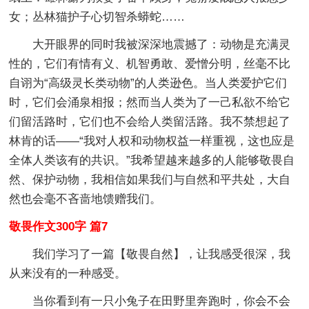
女；丛林猫护子心切智杀蟒蛇……
大开眼界的同时我被深深地震撼了：动物是充满灵
性的，它们有情有义、机智勇敢、爱憎分明，丝毫不比
自诩为“高级灵长类动物”的人类逊色。当人类爱护它们
时，它们会涌泉相报；然而当人类为了一己私欲不给它
们留活路时，它们也不会给人类留活路。我不禁想起了
林肯的话——“我对人权和动物权益一样重视，这也应是
全体人类该有的共识。”我希望越来越多的人能够敬畏自
然、保护动物，我相信如果我们与自然和平共处，大自
然也会毫不吝啬地馈赠我们。
敬畏作文300字 篇7
我们学习了一篇【敬畏自然】，让我感受很深，我
从来没有的一种感受。
当你看到有一只小兔子在田野里奔跑时，你会不会