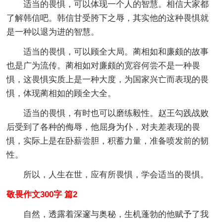
适当的畏惧，可以体现一个人的智慧。相信大家都
了解韩信吧。韩信甘受胯下之辱，其实他的这种畏惧就
是一种以退为进的智慧。
适当的畏惧，可以顾全大局。蔺相如和廉颇的故事
也是广为流传。蔺相如对廉颇的宽容何尝不是一种畏
惧，这畏惧实质上是一种大度，为国家兴亡而表现的畏
惧，体现蔺相如的顾全大全。
适当的畏惧，有时也可以磨练毅性。赵王勾践战败
后受到了各种的侮辱，他屈身为仆，对夫差表现的畏
惧，实际上是在卧薪尝胆，积蓄力量，准备喷发前的韧
性。
所以，人生在世，应有所畏惧，学会适当的畏惧。
敬畏作文300字 篇2
自然，透露着深邃与奥秘，生机蓬勃的他赋予了我