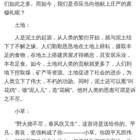
们如此之多。而如今，我们是否应当向他献上庄严的肃
穆礼呢？
土地：
人是泥土的起源，从人类的繁衍开始，就与泥土结
下了不解之缘。人们勤勤恳恳地在土地上耕耘，摄取丰
足的食物，在地土上搭建房屋才得栖息，且安居乐业，
丰衣足食。如今，土地对人类的贡献就更多了，人们到
地下挖取煤，矿产等资源。土地促进了社会的进步，为
人类立下了伟大，不朽的功勋。同时，泥土还可以熏"叫
花鸡"，做"泥人儿"，造"花碗"。他对人类的恩惠可谓是诉
之不尽。
小草：
"野火烧不尽，春风吹又生"，这首诗是送给你的。平
凡，善良，坚强构成了你————小草。你因平凡而伟