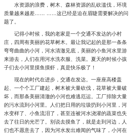
水资源的浪费，树木、森林资源的乱砍滥伐，环境
质量越来越差…… ……这已经是迫在眉睫需要解决的问
题了。
记得小时候，我的老家是一个交通不发达的小村
庄，四周有美丽的花草树木。最让我记起的是那一条条
弯弯曲曲的小河，河水清澈见底，美丽的小鱼河水里游
来游去，人们在用河水洗衣服、洗菜。夏天的时候小孩
子们去小河里摸鱼摸虾，真是快乐极了！
现在的时代在进步，交通在发达。一座座高楼盖
起、一个个工厂建起，树木被大量砍伐，花草被大量破
坏，而那条美丽清澈的小河也难逃厄运。工厂排除大量
的污水流到小河里。人们把日用的垃圾扔到小河里，河
水变样了、小鱼流泪了，甚至连被河水浇灌的蔬菜也失
去了往日的光芒了。别说去摸鱼了，就是走到河边，人
们也不愿意去了，因为河水发出难闻的气味了，小河在