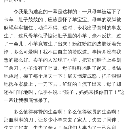
但肉不鲜。
令我最为难忘的一幕是这样的：一只母羊被运下了
卡车，肚子鼓鼓的，应该是怀了羊宝宝。母羊的双脚被
麻绳牢牢捆住，动弹不得。这时，令我出乎意料的事发
生了。这只母羊似乎惦记肚子里的小羊，毫不反抗。过
了一会儿，小羊竟被生了出来！粉红粉红的皮肤泛着光
泽，多么可爱啊！我不由自主的赞叹道。事情并没有我
想的那么好。卖羊的人发现了小羊，把它们脖子上各划
了两刀，小羊没有了呼吸。母羊咩咩地叫了起来，竟猛
地跳起，撞了那个屠夫一下！屠夫恼羞成怒，把羊狠狠
地摁在案板上，一刀下去，鲜红的血流了出来，母羊却
还在咩咩地叫，似乎在说：“孩子，妈妈来找你们了！”这
一幕让我彻底惊呆了。
多么值得称赞的生命啊！多么值得敬畏的生命啊！
那血淋淋的刀，让多少小羊失去了家人，失去了同伴，
失去了好友，失去了亲人！而我们人类为了一己私利，