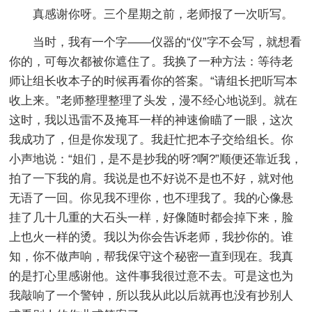
真感谢你呀。三个星期之前，老师报了一次听写。
当时，我有一个字——仪器的“仪”字不会写，就想看
你的，可每次都被你遮住了。我换了一种方法：等待老
师让组长收本子的时候再看你的答案。“请组长把听写本
收上来。”老师整理整理了头发，漫不经心地说到。就在
这时，我以迅雷不及掩耳一样的神速偷瞄了一眼，这次
我成功了，但是你发现了。我赶忙把本子交给组长。你
小声地说：“姐们，是不是抄我的呀?啊?”顺便还靠近我，
拍了一下我的肩。我说是也不好说不是也不好，就对他
无语了一回。你见我不理你，也不理我了。我的心像悬
挂了几十几重的大石头一样，好像随时都会掉下来，脸
上也火一样的烫。我以为你会告诉老师，我抄你的。谁
知，你不做声响，帮我保守这个秘密一直到现在。我真
的是打心里感谢他。这件事我很过意不去。可是这也为
我敲响了一个警钟，所以我从此以后就再也没有抄别人