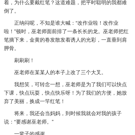
着，为什么要戴红笔？这道难题，把平时聪明的我都难
倒了。
正纳闷呢，不知是谁大喊：“改作业啦！改作业
啦！”顿时，巫老师面前排了一条长长的龙。巫老师把红
笔摘下来，金黄的卷发散发着诱人的光彩，一直垂到肩
胛骨。
刷刷刷！
巫老师在某某人的本子上改了三个大叉。
我想笑，可转念一想，巫老师是为了我们可以快点
下课，快点玩耍，快点快乐呀！为了我们的方便，她放
弃了美丽，换成一竿红笔！
将来，我还会当妈妈，到时候我就会对我的孩子
说：“要感谢巫老师。”
一辈子的感谢。