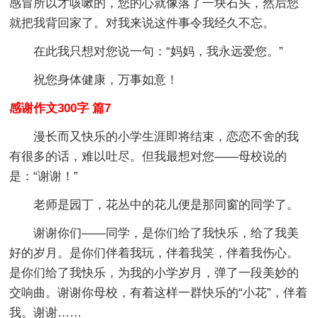
感冒所以才咳嗽的，您的心就像落了一块石头，然后您
就把我背回家了。对我来说这件事令我经久不忘。
在此我只想对您说一句：“妈妈，我永远爱您。”
祝您身体健康，万事如意！
感谢作文300字 篇7
漫长而又快乐的小学生涯即将结束，恋恋不舍的我
有很多的话，难以吐尽。但我最想对您——母校说的
是：“谢谢！”
老师是园丁，花丛中的花儿便是那同窗的同学了。
谢谢你们——同学，是你们给了我快乐，给了我美
好的岁月。是你们伴着我玩，伴着我笑，伴着我伤心。
是你们给了我快乐，为我的小学岁月，弹了一段美妙的
交响曲。谢谢你母校，有着这样一群快乐的“小花”，伴着
我。谢谢……