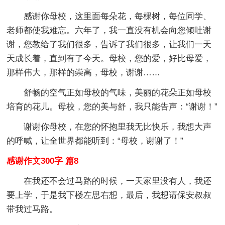
感谢你母校，这里面每朵花，每棵树，每位同学、
老师都使我难忘。六年了，我一直没有机会向您倾吐谢
谢，您教给了我们很多，告诉了我们很多，让我们一天
天成长着，直到有了今天。母校，您的爱，好比母爱，
那样伟大，那样的崇高，母校，谢谢……
舒畅的空气正如母校的气味，美丽的花朵正如母校
培育的花儿。母校，您的美与舒，我只能告声：“谢谢！”
谢谢你母校，在您的怀抱里我无比快乐，我想大声
的呼喊，让全世界都能听到：“母校，谢谢了！”
感谢作文300字 篇8
在我还不会过马路的时候，一天家里没有人，我还
要上学，于是我下楼左思右想，最后，我想请保安叔叔
带我过马路。