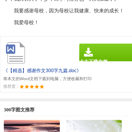
我要感谢母校，因为母校让我健康、快来的成长！
我爱母校！
点击下载文档
文档为doc格式
《【精选】感谢作文300字九篇.doc》
将本文的Word文档下载到电脑，方便收藏和打印
推荐度：
300字图文推荐