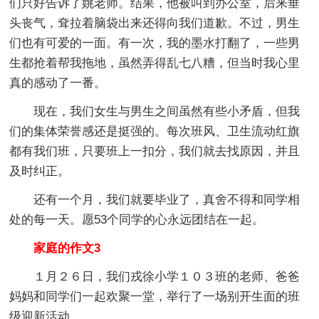
们只好告诉了姚老师。结果，他被叫到办公室，后来垂
头丧气，耷拉着脑袋出来还得向我们道歉。不过，男生
们也有可爱的一面。有一次，我的墨水打翻了，一些男
生都抢着帮我拖地，虽然弄得乱七八糟，但当时我心里
真的感动了一番。
现在，我们女生与男生之间虽然有些小矛盾，但我
们的集体荣誉感还是挺强的。每次班风、卫生流动红旗
都有我们班，只要班上一扣分，我们就去找原因，并且
及时纠正。
还有一个月，我们就要毕业了，真舍不得和同学相
处的每一天。愿53个同学的心永远团结在一起。
家庭的作文3
１月２６日，我们戎徐小学１０３班的老师、爸爸
妈妈和同学们一起欢聚一堂，举行了一场别开生面的班
级迎新活动。