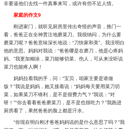
非要逼他们去找一件真事来写，或许有些不近人情。
家庭的作文9
刚进家门，就听见厨房里传出奇怪的声音，推门一
看，爸爸正在全神贯注地磨菜刀。我很纳闷，为什么要
磨菜刀呢？爸爸意味深长地说：“刀快家和美”。我没明白
他的意思。妈妈对我说：“爸爸哪是在磨刀，他是心疼妈
妈。”我更加糊涂，菜刀能够切菜、伤人，可从来没听说
菜刀也能疼人啊！
妈妈拉着我的手，问：“宝贝，咱家主要是谁做
饭？”我说是妈妈，她又接着说：“妈妈每天要用菜刀切
菜，如果菜刀不锋利，是不是很费力气？”我说：“对
呀！”“你去看看爸爸磨菜刀，是不是也很吃力？”我跑进
厨房看了，果然爸爸的脸上都是汗水。
“你现在明白刚才爸爸妈妈说的是什么意思了吗？”我