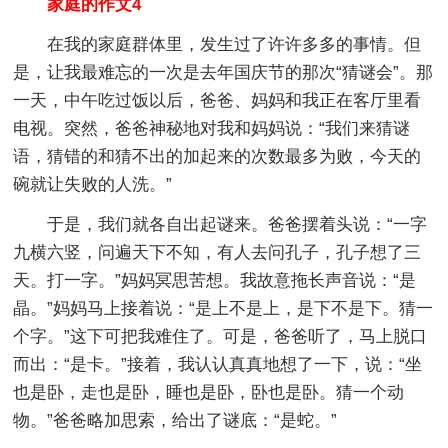
家庭的作文4
在我的家庭群体里，发生过了许许多多的事情。但
是，让我最难忘的一次是去年国庆节的那次“猜谜会”。那
一天，中午吃过饭以后，爸爸、妈妈和我正在客厅里看
电视。突然，爸爸神秘地对我和妈妈说：“我们来猜谜
语，猜错的和猜不出的加起来的次数最多为败，今天的
碗就让失败的人洗。”
于是，我们就各自出起谜来。爸爸摆着头说：“一字
九横六竖，问遍天下不知，有人去问孔子，孔子想了三
天。打一字。”妈妈冥思苦想。我故意拖长声音说：“是
晶。”妈妈马上接着说：“是上不是上，是下不是下。猜一
个字。”这下可把我难住了。可是，爸爸听了，马上脱口
而出：“是卡。”接着，我认认真真地想了一下，说：“坐
也是卧，走也是卧，睡也是卧，卧也是卧。猜一个动
物。”爸爸略加思索，给出了谜底：“是蛇。”