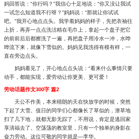
妈回答说：“你行吗？”我信心十足地说：“你又没让我试
一试怎么知道我不行呀？”妈妈说：“那就让你试试
吧。”我开心地点点头。我学着妈妈的样子，先把衣袖往
上折，再弄一点点洗洁精在毛巾上，拿起一个盘子把它
的前前后后都擦洗了一遍，再把盘子用冷水一冲，水哗
哗流下来，就像下雪似的。妈妈见我洗得有模有样，一
直在旁边点头。
妈妈看见了，开心地点点头说：“看来什么事情只要
动手，都能实现，爱劳动让你更美、更可爱！
劳动话题作文300字 篇2
天公不作美，本来晴朗的天在快放学的时候，突然
下起了大雪。值日的同学们心都像长了草似的，潦草地
扫了几下地，就都无影无踪了，不用说，肯定是逃回家
享清福去了。空荡荡的教室里，只有一个独单的身影在
奋力劳动。这位可敬的同学就是—李华。