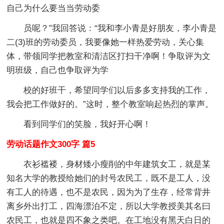
自己为什么要当当劳动委
员呢？”我回答说：“我和李小青是好朋友，李小青是
二(3)班的劳动委员，我要像她一样热爱劳动，关心集
体，带领同学把教室和清洁区打扫干净啊！争取评为文
明班级，自己也争取评为学
校的好班干，希望同学们以后多多支持我的工作，
我会把工作做好的。”这时，整个教室响起热烈的掌声。
看到同学们的笑脸，我好开心啊！
劳动话题作文300字 篇5
衣衫褴褛，身材矮小瘦削的中年建筑女工，就是某
知名大学的教授给她们的封号农民工，既不是工人，没
有工人的待遇，也不是农民，因为为了生存，经常背井
离乡外出打工，四海漂泊不定，所以大学教授美其名曰
农民工，也就是四不象之类吧。在工地没有黑天白日的