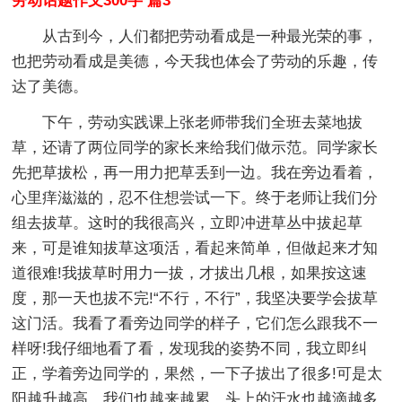
劳动话题作文300字 篇3
从古到今，人们都把劳动看成是一种最光荣的事，
也把劳动看成是美德，今天我也体会了劳动的乐趣，传
达了美德。
下午，劳动实践课上张老师带我们全班去菜地拔
草，还请了两位同学的家长来给我们做示范。同学家长
先把草拔松，再一用力把草丢到一边。我在旁边看着，
心里痒滋滋的，忍不住想尝试一下。终于老师让我们分
组去拔草。这时的我很高兴，立即冲进草丛中拔起草
来，可是谁知拔草这项活，看起来简单，但做起来才知
道很难!我拔草时用力一拔，才拔出几根，如果按这速
度，那一天也拔不完!“不行，不行”，我坚决要学会拔草
这门活。我看了看旁边同学的样子，它们怎么跟我不一
样呀!我仔细地看了看，发现我的姿势不同，我立即纠
正，学着旁边同学的，果然，一下子拔出了很多!可是太
阳越升越高，我们也越来越累，头上的汗水也越滴越多.