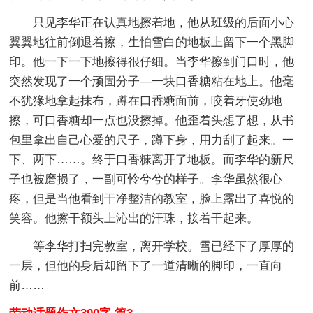
只见李华正在认真地擦着地，他从班级的后面小心
翼翼地往前倒退着擦，生怕雪白的地板上留下一个黑脚
印。他一下一下地擦得很仔细。当李华擦到门口时，他
突然发现了一个顽固分子—一块口香糖粘在地上。他毫
不犹猭地拿起抹布，蹲在口香糖面前，咬着牙使劲地
擦，可口香糖却一点也没擦掉。他歪着头想了想，从书
包里拿出自己心爱的尺子，蹲下身，用力刮了起来。一
下、两下……。终于口香糠离开了地板。而李华的新尺
子也被磨损了，一副可怜兮兮的样子。李华虽然很心
疼，但是当他看到干净整洁的教室，脸上露出了喜悦的
笑容。他擦干额头上沁出的汗珠，接着干起来。
等李华打扫完教室，离开学校。雪已经下了厚厚的
一层，但他的身后却留下了一道清晰的脚印，一直向
前……