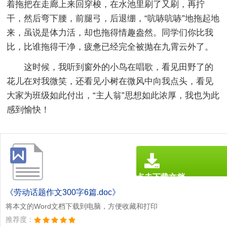
着拖把在走廊上来回穿梭，在水池里刷了又刷，再拧
干，然后弯下腰，前腿弓，后退绷，“吭哧吭哧”地拖起地
来，虽说是体力活，却也拖得情趣盎然。同学们你比我
比，比谁拖得干净，疲惫已经完全被抛在九霄云外了。
这时候，我听到窗外的小鸟在唱歌，看见田野了的
花儿在对我微笑，还看见小树在微风中向我点头，看见
大家为班级如此付出，“主人翁”思想如此浓厚，我也为此
感到愉快！
点击下载文档
文档为doc格式
《劳动话题作文300字6篇.doc》
将本文的Word文档下载到电脑，方便收藏和打印
推荐度：