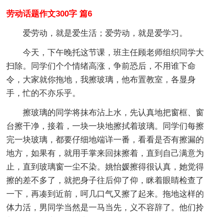
劳动话题作文300字 篇6
爱劳动，就是爱生活；爱劳动，就是爱学习。
今天，下午晚托这节课，班主任顾老师组织同学大
扫除。同学们个个情绪高涨，争前恐后，不用谁下命
令，大家就你拖地，我擦玻璃，他布置教室，各显身
手，忙的不亦乐乎。
擦玻璃的同学将抹布沾上水，先认真地把窗框、窗
台擦干净，接着，一块一块地擦拭着玻璃。同学们每擦
完一块玻璃，都要仔细地端详一番，看看是否有擦漏的
地方，如果有，就用手掌来回抹擦着，直到自己满意为
止，直到玻璃窗一尘不染。姚怡媛擦得很认真，她觉得
擦的差不多了，就把身子往后仰了仰，眯着眼睛检查了
一下，再凑到近前，呵几口气又擦了起来。拖地这样的
体力活，男同学当然是一马当先，义不容辞了。他们拎