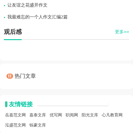
让友谊之花盛开作文
我最难忘的一个人作文汇编2篇
观后感
更多>>
热门文章
H
友情链接
:
岳嘉范文网
嘉泰文库
优写网
职阅网
阳光文库
心凡教育网
泓盛范文网
铄豪文库