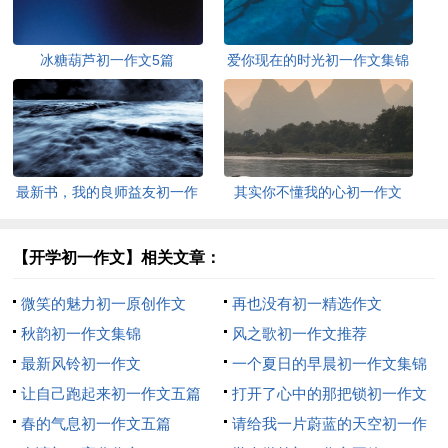
冰糖葫芦初一作文5篇
爱你现在的时光初一作文集锦
最新书，我的良师益友初一作
其实你不懂我的心初一作文
文
（精选26篇）
【开学初一作文】相关文章：
微笑的魅力初一原创作文
再也没有初一精选作文
秋韵初一作文集锦
风之歌初一作文推荐
最新风铃初一作文
一个夏日的早晨初一作文集锦
让自己跑起来初一作文五篇
打开了心中的那把锁初一作文
春的气息初一作文五篇
（精选10篇）
请给我一片蔚蓝的天空初一作